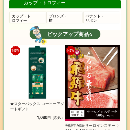
カップ・トロフィー
カップ・ト
ブロンズ・
ペナント・
ロフィー
楯
リボン
ピックアップ商品
NEW
NEW
★スターバックス コーヒーアソ
ートギフト
1,080
円（税込）
飛騨牛A5級サーロインステーキ