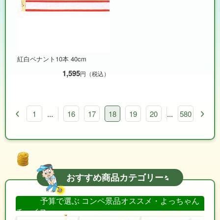
紅白ペナント10本 40cm
1,595
円（税込）
...
...
13
14
1
15
16
17
18
19
20
21
580
22
23
おすすめ商品カテゴリー
予算で選ぶ コンペ景品オススメ・よっちゃん
チョイス