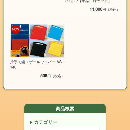
200g×2【景品目録セット】
11,000
円（税込）
NEW
片手で楽々ボールワイパー AS-
146
509
円（税込）
商品検索
カテゴリー