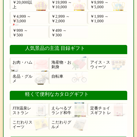
￥20,000以
￥19,999 ～
￥9,999 ～
上
￥10,000
￥5,000
￥4,999 ～
￥2,999 ～
￥1,999 ～
￥3,000
￥2,000
￥1,000
￥999 ～
￥499 ～
￥500
￥300
人気景品の主流 目録ギフト
お肉・ハム
海産物・お
アイス・ス
刺身
ウィーツ
名品・グル
自転車
メ
軽くて便利なカタログギフト
JTB温泉レ
えらべるブ
定番チョイ
ストラン
ランド和牛
スギフト レ
ローゼ
こだわりス
こだわりグ
イーツ
ルメ