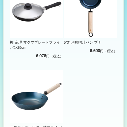
柳 宗理 マグマプレートフライ
5/31お味噌汁パン ブナ
パン25cm
6,600
円（税込）
6,078
円（税込）