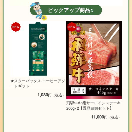
ピックアップ商品
NEW
NEW
★スターバックス コーヒーアソ
ートギフト
1,080
円（税込）
飛騨牛A5級サーロインステーキ
200g×2【景品目録セット】
11,000
円（税込）