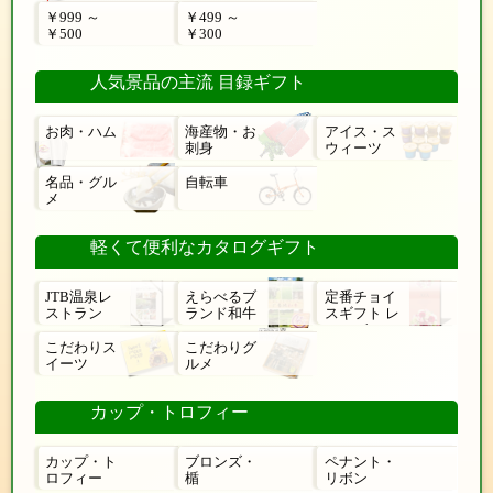
￥999 ～
￥499 ～
￥500
￥300
人気景品の主流 目録ギフト
お肉・ハム
海産物・お
アイス・ス
刺身
ウィーツ
名品・グル
自転車
メ
軽くて便利なカタログギフト
JTB温泉レ
えらべるブ
定番チョイ
ストラン
ランド和牛
スギフト レ
ローゼ
こだわりス
こだわりグ
イーツ
ルメ
カップ・トロフィー
カップ・ト
ブロンズ・
ペナント・
ロフィー
楯
リボン