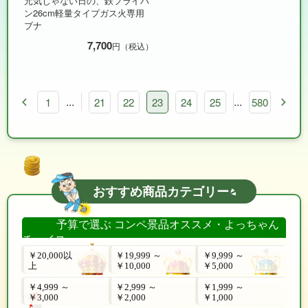
元気じゃない日の、鉄フライパ
ン26cm軽量タイプガス火専用
ブナ
7,700
円（税込）
...
...
18
19
1
20
21
22
23
24
25
26
580
27
28
おすすめ商品カテゴリー
予算で選ぶ コンペ景品オススメ・よっちゃん
チョイス
￥20,000以
￥19,999 ～
￥9,999 ～
上
￥10,000
￥5,000
￥4,999 ～
￥2,999 ～
￥1,999 ～
￥3,000
￥2,000
￥1,000