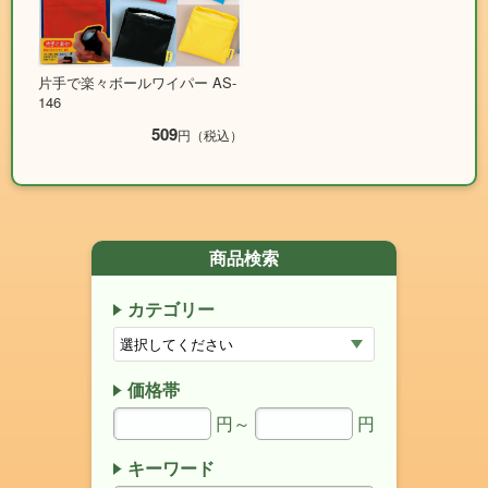
片手で楽々ボールワイパー AS-
146
509
円（税込）
商品検索
カテゴリー
価格帯
円～
円
キーワード