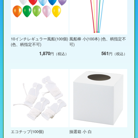
10インチレギュラー風船(100個)
風船棒 小(100本) (色、柄指定不
(色、柄指定不可)
可)
1,870
561
円（税込）
円（税込）
エコチップ(100個)
抽選箱 小 白