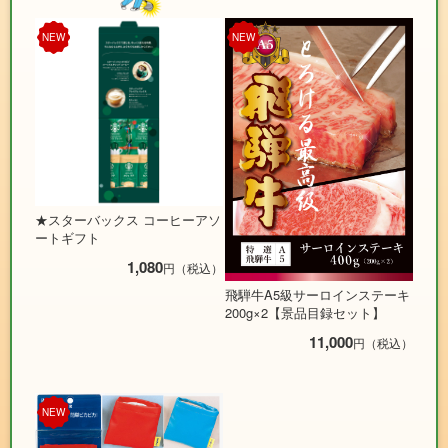
NEW
NEW
★スターバックス コーヒーアソ
ートギフト
1,080
円（税込）
飛騨牛A5級サーロインステーキ
200g×2【景品目録セット】
11,000
円（税込）
NEW