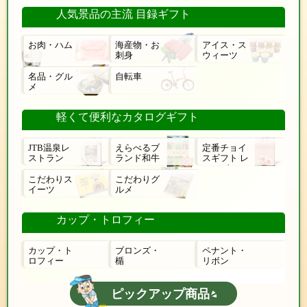
人気景品の主流 目録ギフト
お肉・ハム
海産物・お
アイス・ス
刺身
ウィーツ
名品・グル
自転車
メ
軽くて便利なカタログギフト
JTB温泉レ
えらべるブ
定番チョイ
ストラン
ランド和牛
スギフト レ
ローゼ
こだわりス
こだわりグ
イーツ
ルメ
カップ・トロフィー
カップ・ト
ブロンズ・
ペナント・
ロフィー
楯
リボン
ピックアップ商品