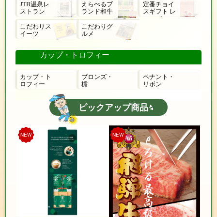
JTB温泉レ
えらべるブ
定番チョイ
ストラン
ランド和牛
スギフト レ
ローゼ
こだわりス
こだわりグ
イーツ
ルメ
カップ・トロフィー
カップ・ト
ブロンズ・
ペナント・
ロフィー
楯
リボン
ピックアップ商品
NEW
NEW