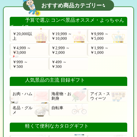
おすすめ商品カテゴリー
予算で選ぶ コンペ景品オススメ・よっちゃん
チョイス
￥20,000以
￥19,999 ～
￥9,999 ～
上
￥10,000
￥5,000
￥4,999 ～
￥2,999 ～
￥1,999 ～
￥3,000
￥2,000
￥1,000
￥999 ～
￥499 ～
￥500
￥300
人気景品の主流 目録ギフト
お肉・ハム
海産物・お
アイス・ス
刺身
ウィーツ
名品・グル
自転車
メ
軽くて便利なカタログギフト