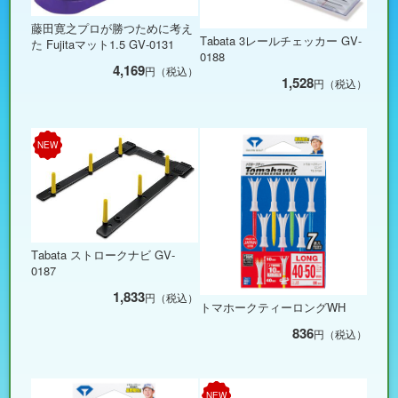
藤田寛之プロが勝つために考え
Tabata 3レールチェッカー GV-
た Fujitaマット1.5 GV-0131
0188
4,169
円（税込）
1,528
円（税込）
NEW
Tabata ストロークナビ GV-
0187
1,833
円（税込）
トマホークティーロングWH
836
円（税込）
NEW