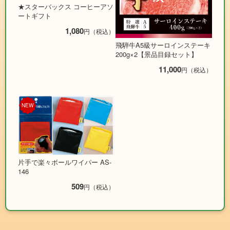
★スターバックス コーヒーアソ
ートギフト
1,080
円（税込）
飛騨牛A5級サーロインステーキ
200g×2【景品目録セット】
11,000
円（税込）
NEW
片手で楽々ボールワイパー AS-
146
509
円（税込）