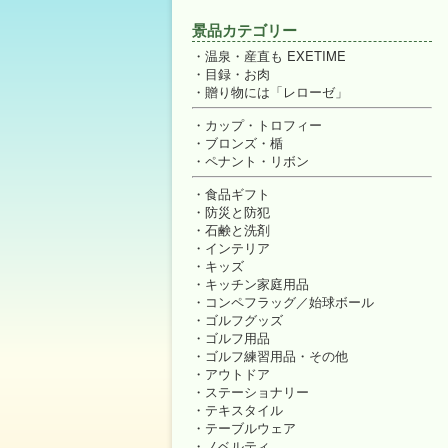
景品カテゴリー
温泉・産直も EXETIME
目録・お肉
贈り物には「レローゼ」
カップ・トロフィー
ブロンズ・楯
ペナント・リボン
食品ギフト
防災と防犯
石鹸と洗剤
インテリア
キッズ
キッチン家庭用品
コンペフラッグ／始球ボール
ゴルフグッズ
ゴルフ用品
ゴルフ練習用品・その他
アウトドア
ステーショナリー
テキスタイル
テーブルウェア
ノベルティ