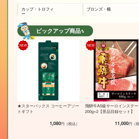
カップ・トロフィ
ブロンズ・楯
ー
ピックアップ商品
NEW
NEW
★スターバックス コーヒーアソー
飛騨牛A5級サーロインステー
トギフト
200g×2【景品目録セット】
1,080
11,000
円（税込）
円（