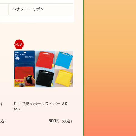
ペナント・リボン
NEW
キ
片手で楽々ボールワイパー AS-
146
509
税込）
円（税込）