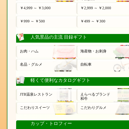
￥4,999 ～ ￥3,000
￥2,999 ～ ￥2,000
￥999 ～ ￥500
￥499 ～ ￥300
人気景品の主流 目録ギフト
お肉・ハム
海産物・お刺身
名品・グルメ
自転車
軽くて便利なカタログギフト
JTB温泉レストラン
えらべるブランド
和牛
こだわりスイーツ
こだわりグルメ
カップ・トロフィー