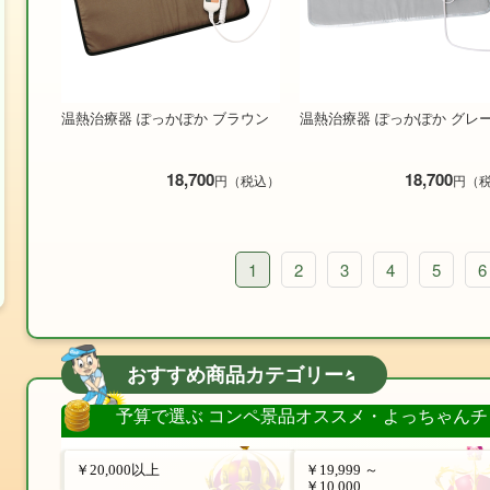
温熱治療器 ぽっかぽか ブラウン
温熱治療器 ぽっかぽか グレ
18,700
18,700
円（税込）
円（
1
2
3
4
5
6
おすすめ商品カテゴリー
予算で選ぶ コンペ景品オススメ・よっちゃんチ
￥20,000以上
￥19,999 ～
￥10,000