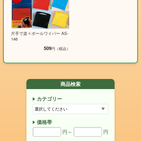
片手で楽々ボールワイパー AS-
146
509
円（税込）
商品検索
カテゴリー
価格帯
円～
円