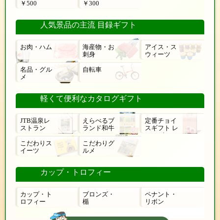
￥500
￥300
人気景品の主流 目録ギフト
お肉・ハム
海産物・お
アイス・ス
刺身
ウィーツ
名品・グル
自転車
メ
軽くて便利なカタログギフト
JTB温泉レ
えらべるブ
定番チョイ
ストラン
ランド和牛
スギフト レ
ローゼ
こだわりス
こだわりグ
イーツ
ルメ
カップ・トロフィー
カップ・ト
ブロンズ・
ペナント・
ロフィー
楯
リボン