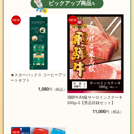
ピックアップ商品
NEW
NEW
★スターバックス コーヒーアソ
ートギフト
1,080
円（税込）
飛騨牛A5級サーロインステーキ
200g×2【景品目録セット】
11,000
円（税込）
NEW