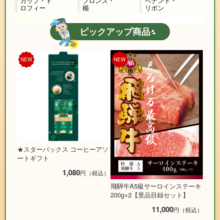
カップ・ト
ブロンズ・
ペナント・
ロフィー
楯
リボン
ピックアップ商品
NEW
NEW
★スターバックス コーヒーアソ
ートギフト
1,080
円（税込）
飛騨牛A5級サーロインステーキ
200g×2【景品目録セット】
11,000
円（税込）