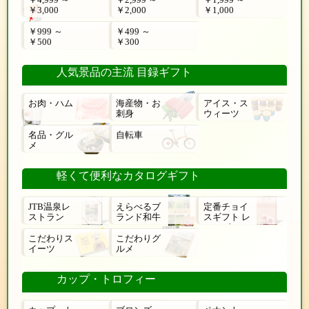
￥3,000
￥2,000
￥1,000
￥999 ～
￥499 ～
￥500
￥300
人気景品の主流 目録ギフト
お肉・ハム
海産物・お
アイス・ス
刺身
ウィーツ
名品・グル
自転車
メ
軽くて便利なカタログギフト
JTB温泉レ
えらべるブ
定番チョイ
ストラン
ランド和牛
スギフト レ
ローゼ
こだわりス
こだわりグ
イーツ
ルメ
カップ・トロフィー