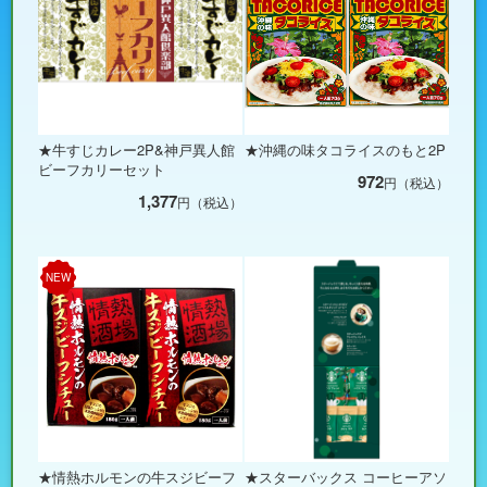
★牛すじカレー2P&神戸異人館
★沖縄の味タコライスのもと2P
ビーフカリーセット
972
円（税込）
1,377
円（税込）
NEW
★情熱ホルモンの牛スジビーフ
★スターバックス コーヒーアソ