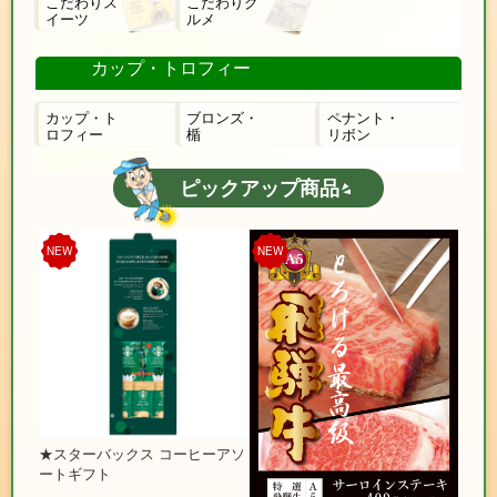
こだわりス
こだわりグ
イーツ
ルメ
カップ・トロフィー
カップ・ト
ブロンズ・
ペナント・
ロフィー
楯
リボン
ピックアップ商品
NEW
NEW
★スターバックス コーヒーアソ
ートギフト