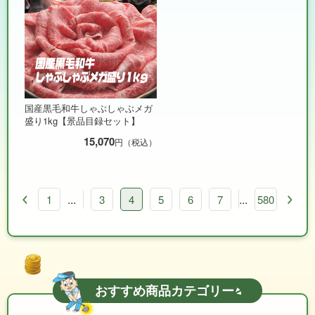
国産黒毛和牛しゃぶしゃぶメガ
盛り1kg【景品目録セット】
15,070
円（税込）
...
...
1
1
2
3
4
5
6
7
8
580
9
おすすめ商品カテゴリー