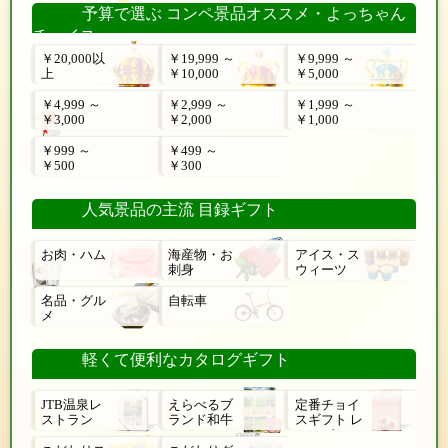
予算で選ぶ コンペ景品オススメ・よっちゃん
チョイス
￥20,000以
￥19,999 ～
￥9,999 ～
上
￥10,000
￥5,000
￥4,999 ～
￥2,999 ～
￥1,999 ～
￥3,000
￥2,000
￥1,000
￥999 ～
￥499 ～
￥500
￥300
人気景品の主流 目録ギフト
お肉・ハム
海産物・お
アイス・ス
刺身
ウィーツ
名品・グル
自転車
メ
軽くて便利なカタログギフト
JTB温泉レ
えらべるブ
定番チョイ
ストラン
ランド和牛
スギフト レ
ローゼ