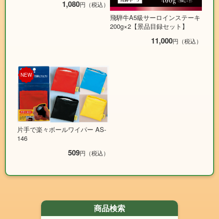
1,080
円（税込）
飛騨牛A5級サーロインステーキ
200g×2【景品目録セット】
11,000
円（税込）
NEW
片手で楽々ボールワイパー AS-
146
509
円（税込）
商品検索