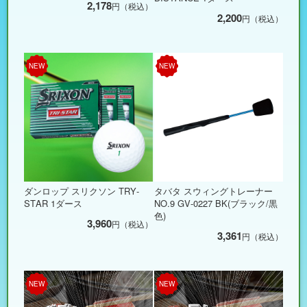
2,178
円（税込）
2,200
円（税込）
NEW
NEW
ダンロップ スリクソン TRY-
タバタ スウィングトレーナー
STAR 1ダース
NO.9 GV-0227 BK(ブラック/黒
色)
3,960
円（税込）
3,361
円（税込）
NEW
NEW