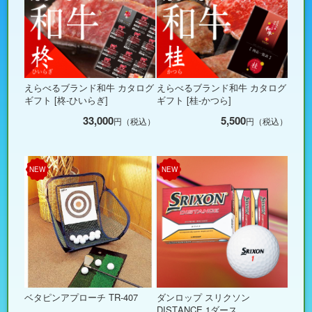
えらべるブランド和牛 カタログ
えらべるブランド和牛 カタログ
ギフト [柊-ひいらぎ]
ギフト [桂-かつら]
33,000
5,500
円（税込）
円（税込）
NEW
NEW
ベタピンアプローチ TR-407
ダンロップ スリクソン
DISTANCE 1ダース