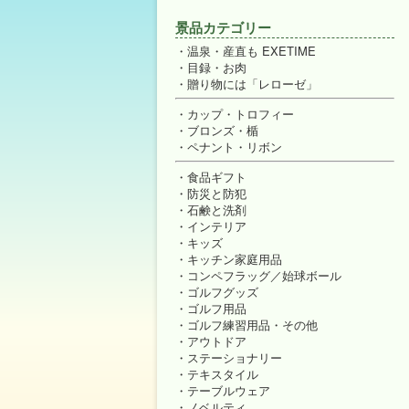
景品カテゴリー
温泉・産直も EXETIME
目録・お肉
贈り物には「レローゼ」
カップ・トロフィー
ブロンズ・楯
ペナント・リボン
食品ギフト
防災と防犯
石鹸と洗剤
インテリア
キッズ
キッチン家庭用品
コンペフラッグ／始球ボール
ゴルフグッズ
ゴルフ用品
ゴルフ練習用品・その他
アウトドア
ステーショナリー
テキスタイル
テーブルウェア
ノベルティ