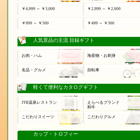
￥4,999 ～ ￥3,000
￥2,999 ～ ￥2,000
￥999 ～ ￥500
￥499 ～ ￥300
人気景品の主流 目録ギフト
お肉・ハム
海産物・お刺身
名品・グルメ
自転車
軽くて便利なカタログギフト
JTB温泉レストラン
えらべるブランド
和牛
こだわりスイーツ
こだわりグルメ
カップ・トロフィー