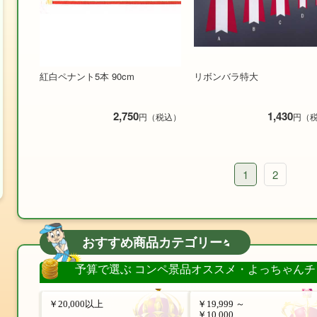
紅白ペナント5本 90cm
リボンバラ特大
2,750
1,430
円（税込）
円（
1
2
おすすめ商品カテゴリー
予算で選ぶ コンペ景品オススメ・よっちゃんチ
￥20,000以上
￥19,999 ～
￥10,000