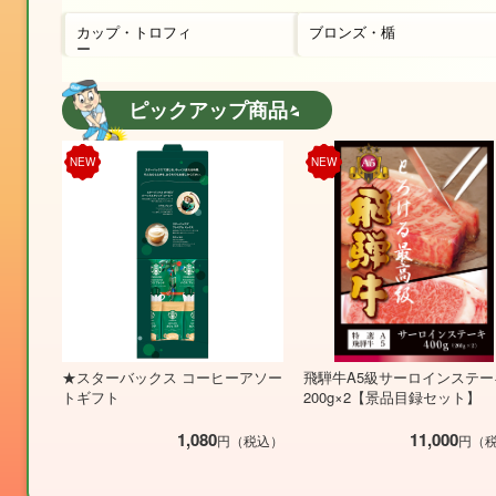
カップ・トロフィ
ブロンズ・楯
ー
ピックアップ商品
NEW
NEW
★スターバックス コーヒーアソー
飛騨牛A5級サーロインステー
トギフト
200g×2【景品目録セット】
1,080
11,000
円（税込）
円（