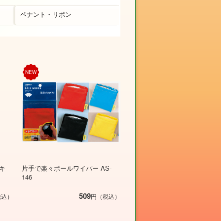
ペナント・リボン
NEW
キ
片手で楽々ボールワイパー AS-
146
509
税込）
円（税込）