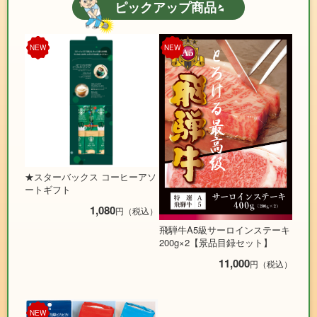
ピックアップ商品
NEW
NEW
★スターバックス コーヒーアソ
ートギフト
1,080
円（税込）
飛騨牛A5級サーロインステーキ
200g×2【景品目録セット】
11,000
円（税込）
NEW