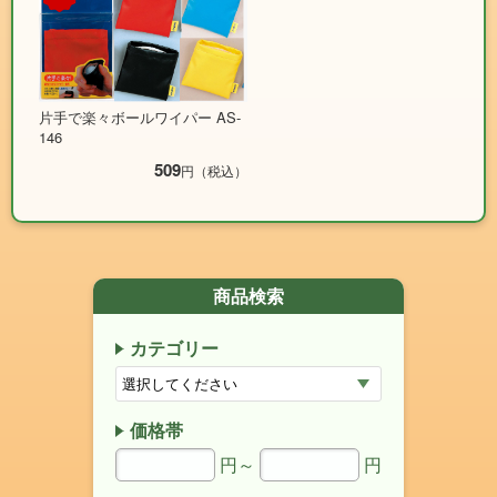
片手で楽々ボールワイパー AS-
146
509
円（税込）
商品検索
カテゴリー
価格帯
円～
円