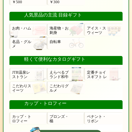
￥500
￥300
人気景品の主流 目録ギフト
お肉・ハム
海産物・お
アイス・ス
刺身
ウィーツ
名品・グル
自転車
メ
軽くて便利なカタログギフト
JTB温泉レ
えらべるブ
定番チョイ
ストラン
ランド和牛
スギフト レ
ローゼ
こだわりス
こだわりグ
イーツ
ルメ
カップ・トロフィー
カップ・ト
ブロンズ・
ペナント・
ロフィー
楯
リボン