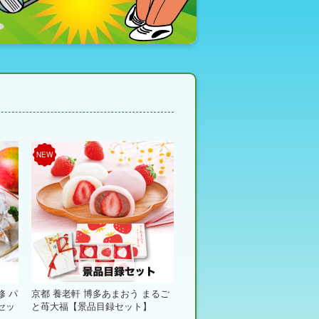
NEW
修 パ
京都 養老軒 博多あまおう まるご
セッ
と苺大福【景品目録セット】