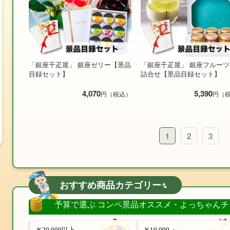
「銀座千疋屋」 銀座ゼリー【景品
「銀座千疋屋」 銀座フルー
目録セット】
詰合せ【景品目録セット】
4,070
5,390
円（税込）
円（
1
2
3
おすすめ商品カテゴリー
予算で選ぶ コンペ景品オススメ・よっちゃんチ
￥20,000以上
￥19,999 ～