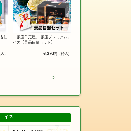
ツ杏仁
「銀座千疋屋」 銀座プレミアムア
イス【景品目録セット】
6,270
税込）
円（税込）
ョイス
￥9,999 ～ ￥5,000