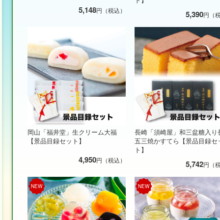
5,148
円（税込）
5,390
円（
岡山「福井堂」生クリーム大福
長崎「須崎屋」和三盆糖入り
【景品目録セット】
五三焼かすてら【景品目録セ
ト】
4,950
円（税込）
5,742
円（
NEW
NEW