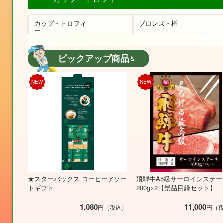
カップ・トロフィ
ブロンズ・楯
ー
ピックアップ商品
NEW
NEW
★スターバックス コーヒーアソー
飛騨牛A5級サーロインステー
トギフト
200g×2【景品目録セット】
1,080
11,000
円（税込）
円（