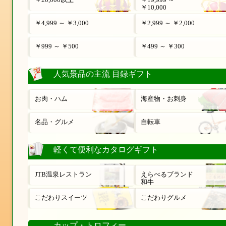
￥10,000
￥4,999 ～ ￥3,000
￥2,999 ～ ￥2,000
￥999 ～ ￥500
￥499 ～ ￥300
人気景品の主流 目録ギフト
お肉・ハム
海産物・お刺身
名品・グルメ
自転車
軽くて便利なカタログギフト
JTB温泉レストラン
えらべるブランド
和牛
こだわりスイーツ
こだわりグルメ
カップ・トロフィー