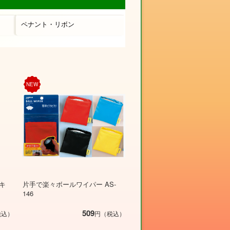
ペナント・リボン
NEW
キ
片手で楽々ボールワイパー AS-
146
509
税込）
円（税込）