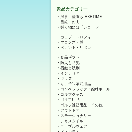
景品カテゴリー
温泉・産直も EXETIME
目録・お肉
贈り物には「レローゼ」
カップ・トロフィー
ブロンズ・楯
ペナント・リボン
食品ギフト
防災と防犯
石鹸と洗剤
インテリア
キッズ
キッチン家庭用品
コンペフラッグ／始球ボール
ゴルフグッズ
ゴルフ用品
ゴルフ練習用品・その他
アウトドア
ステーショナリー
テキスタイル
テーブルウェア
ノベルティ