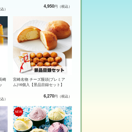
4,950
円（税込）
税込）
長崎
宮崎名物 チーズ饅頭(プレミア
ッ
ム)16個入【景品目録セット】
6,270
円（税込）
税込）
NEW