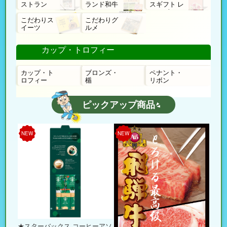
ストラン
ランド和牛
スギフト レ
ローゼ
こだわりス
こだわりグ
イーツ
ルメ
カップ・トロフィー
カップ・ト
ブロンズ・
ペナント・
ロフィー
楯
リボン
ピックアップ商品
NEW
NEW
★スターバックス コーヒーアソ