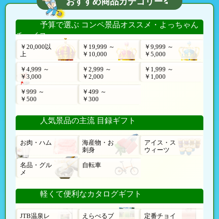
おすすめ商品カテゴリー
予算で選ぶ コンペ景品オススメ・よっちゃん
チョイス
￥20,000以
￥19,999 ～
￥9,999 ～
上
￥10,000
￥5,000
￥4,999 ～
￥2,999 ～
￥1,999 ～
￥3,000
￥2,000
￥1,000
￥999 ～
￥499 ～
￥500
￥300
人気景品の主流 目録ギフト
お肉・ハム
海産物・お
アイス・ス
刺身
ウィーツ
名品・グル
自転車
メ
軽くて便利なカタログギフト
JTB温泉レ
えらべるブ
定番チョイ