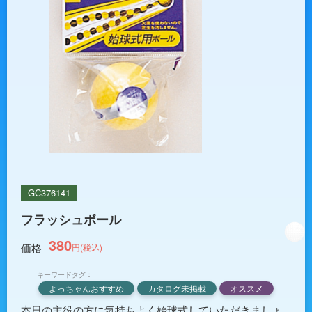
GC376141
フラッシュボール
380
価格
円(税込)
キーワードタグ：
よっちゃんおすすめ
カタログ未掲載
オススメ
本日の主役の方に気持ちよく始球式していただきましょ