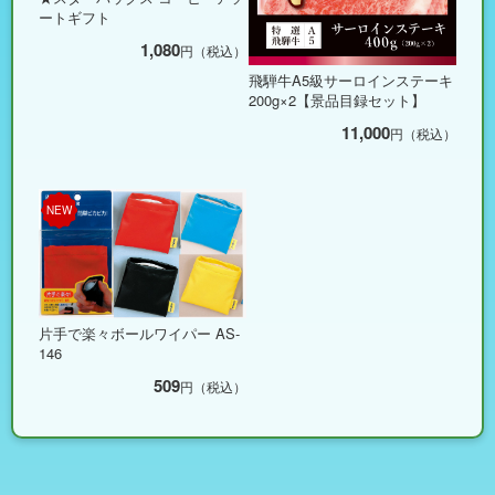
ートギフト
1,080
円（税込）
飛騨牛A5級サーロインステーキ
200g×2【景品目録セット】
11,000
円（税込）
NEW
片手で楽々ボールワイパー AS-
146
509
円（税込）