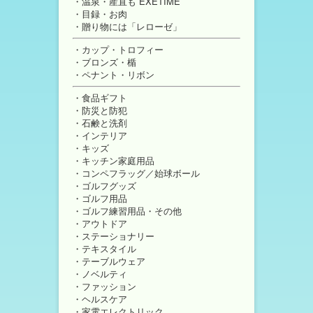
温泉・産直も EXETIME
目録・お肉
贈り物には「レローゼ」
カップ・トロフィー
ブロンズ・楯
ペナント・リボン
食品ギフト
防災と防犯
石鹸と洗剤
インテリア
キッズ
キッチン家庭用品
コンペフラッグ／始球ボール
ゴルフグッズ
ゴルフ用品
ゴルフ練習用品・その他
アウトドア
ステーショナリー
テキスタイル
テーブルウェア
ノベルティ
ファッション
ヘルスケア
家電エレクトリック