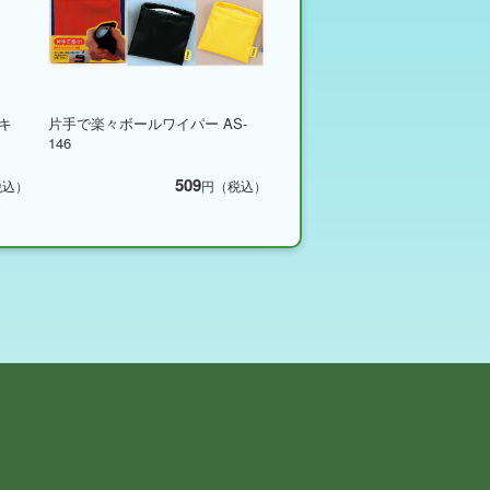
キ
片手で楽々ボールワイパー AS-
146
509
税込）
円（税込）