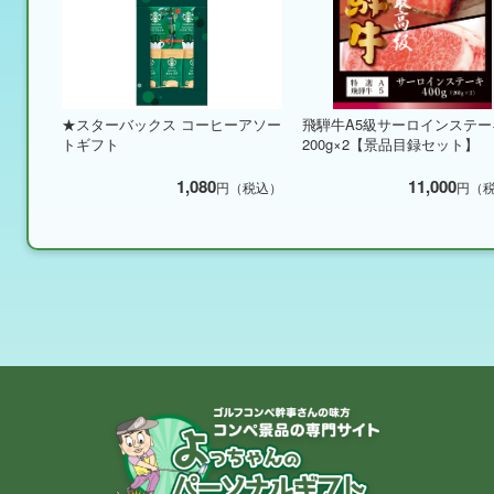
★スターバックス コーヒーアソー
飛騨牛A5級サーロインステー
トギフト
200g×2【景品目録セット】
1,080
11,000
円（税込）
円（