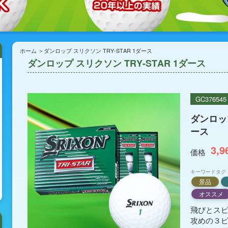
ホーム
ダンロップ スリクソン TRY-STAR 1ダース
ダンロップ スリクソン TRY-STAR 1ダース
GC376545
ダンロップ
ース
3,9
価格
キーワードタグ
景品
オススメ
飛びとス
攻めの３