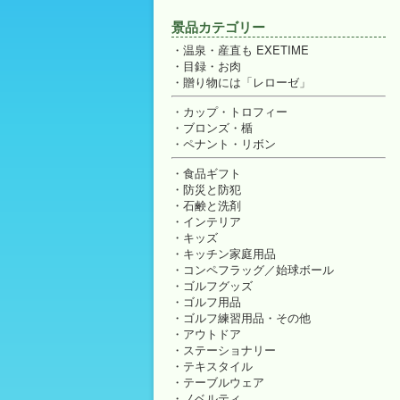
景品カテゴリー
温泉・産直も EXETIME
目録・お肉
贈り物には「レローゼ」
カップ・トロフィー
ブロンズ・楯
ペナント・リボン
食品ギフト
防災と防犯
石鹸と洗剤
インテリア
キッズ
キッチン家庭用品
コンペフラッグ／始球ボール
ゴルフグッズ
ゴルフ用品
ゴルフ練習用品・その他
アウトドア
ステーショナリー
テキスタイル
テーブルウェア
ノベルティ