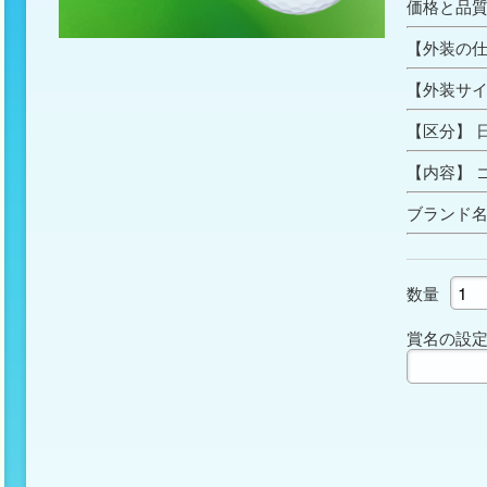
価格と品
【外装の仕
【外装サイ
【区分】 
【内容】 
ブランド
数量
賞名の設