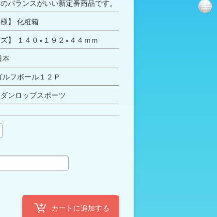
質のバランスがいい新定番商品です。
様】 化粧箱
ズ】 １４０×１９２×４４ｍｍ
日本
ゴルフボール１２Ｐ
名ダンロップスポーツ
定