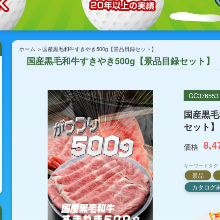
ホーム
国産黒毛和牛すきやき500g【景品目録セット】
国産黒毛和牛すきやき500g【景品目録セット】
GC376553
国産黒毛
セット】
8,4
価格
キーワードタグ
景品
カタログ