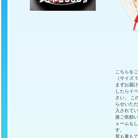
こちらを
（サイズ 
まずお届け
したらイ
さい。 こ
らせいた
入されて
接ご依頼い
ォームも
す。
質も量も