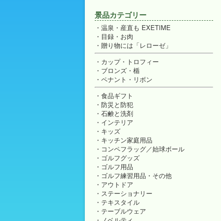
景品カテゴリー
温泉・産直も EXETIME
目録・お肉
贈り物には「レローゼ」
カップ・トロフィー
ブロンズ・楯
ペナント・リボン
食品ギフト
防災と防犯
石鹸と洗剤
インテリア
キッズ
キッチン家庭用品
コンペフラッグ／始球ボール
ゴルフグッズ
ゴルフ用品
ゴルフ練習用品・その他
アウトドア
ステーショナリー
テキスタイル
テーブルウェア
ノベルティ