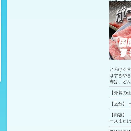
とろける
はすきや
肉は、ど
【外装の仕
【区分】 
【内容】 
ースまた