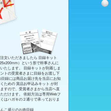
ご注文いただきましたら
目録キット
125x200mm）という形で幹事さんに
いたします。 目録キットが到着しま
ベントの受賞者さまに目録をお渡し下
の目録には商品お届け先を当店にお知
だくための
賞品お申込みキット
が封
いますので、受賞者さまから当店へ直
ただけます。 依頼方法は専用Webフ
しくはハガキの２通りで承っておりま
てんこ盛りのお肉目録