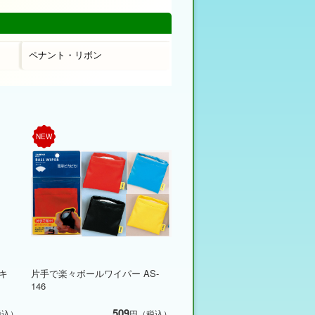
ペナント・リボン
NEW
キ
片手で楽々ボールワイパー AS-
146
509
税込）
円（税込）