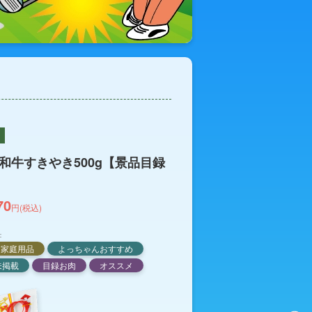
和牛すきやき500g【景品目録
70
円(税込)
：
家庭用品
よっちゃんおすすめ
未掲載
目録お肉
オススメ