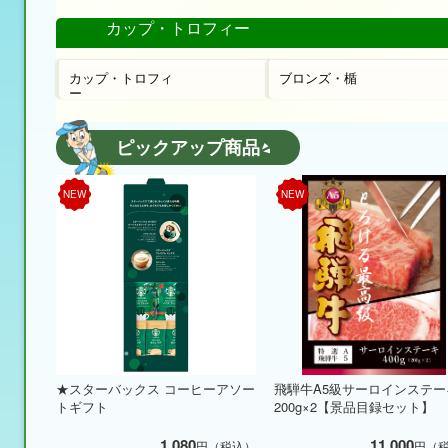
カップ・トロフィー
カップ・トロフィ
ブロンズ・楯
ー
ピックアップ商品
NEW
NEW
★スターバックス コーヒーアソー
飛騨牛A5級サーロインステー
トギフト
200g×2【景品目録セット】
1,080
11,000
円（税込）
円（