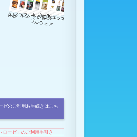
体験
グルメ
ファッション
ホームグッズ
etc
キ
ッ
チ
ン
テ
ー
ル
ウ
ェ
ア
ブ
ーゼのご利用お手続きはこち
レローゼ」のご利用手引き