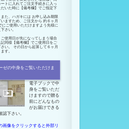
カートに入れてご注文手続きに入っ
ただいた時に【備考欄】でご指定下
。
また、ハガキには
お申し込み期限
ざいますため、ご注文から
約６ヶ月
でにご使用いただけますよう先様に
え下さい。
、ご使用日が先になってしまう場合
上記同様【備考欄】でご使用日をご
下さい。 その日から起算して６ヶ月
ります。
ーゼの中身をご覧いただけま
電子ブックで中
身をご覧いただ
けますので贈る
前にどんなもの
がお届けできる
確認下さい。
の画像をクリックすると外部リ