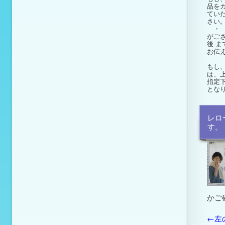
品を
てい
さい
・ 
がご
後
ま
お伝
もし
は、
指定
とな
レロ
す。
かご
←左