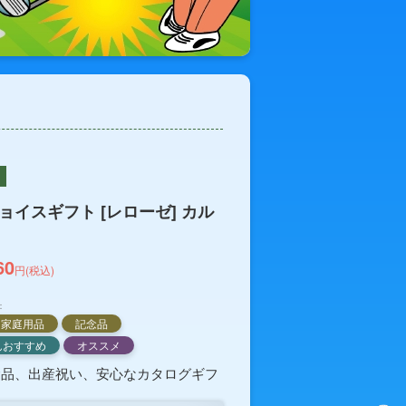
ョイスギフト [レローゼ] カル
60
円(税込)
：
家庭用品
記念品
んおすすめ
オススメ
念品、出産祝い、安心なカタログギフ