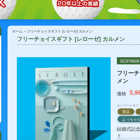
ホーム
フリーチョイスギフト [レローゼ] カルメン
フリーチョイスギフト [レローゼ] カルメン
GC376628
フリーチ
メン
3,9
価格
キーワードタグ
景品
よっちゃ
結婚式記
ト