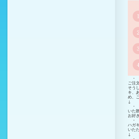
・ 
ご注
そう
キ、
め、
↓
・ 
いた
お好
・ 
ハガ
いた
↓
・ 