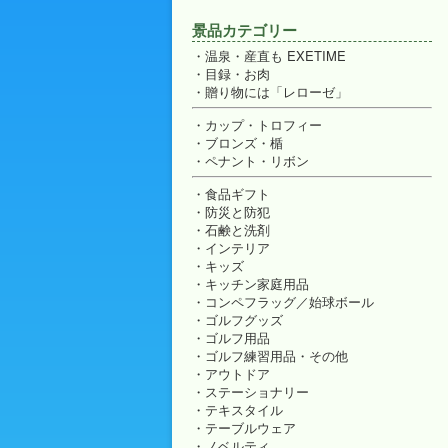
景品カテゴリー
温泉・産直も EXETIME
目録・お肉
贈り物には「レローゼ」
カップ・トロフィー
ブロンズ・楯
ペナント・リボン
食品ギフト
防災と防犯
石鹸と洗剤
インテリア
キッズ
キッチン家庭用品
コンペフラッグ／始球ボール
ゴルフグッズ
ゴルフ用品
ゴルフ練習用品・その他
アウトドア
ステーショナリー
テキスタイル
テーブルウェア
ノベルティ