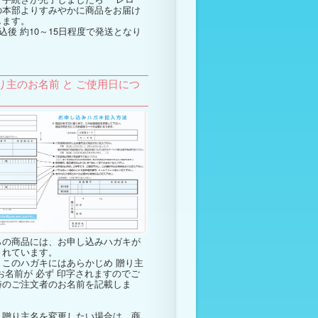
の本部よりすみやかに商品をお届け
します。
込後 約10～15日程度で発送となり
。
り主のお名前 と ご使用日につ
らの商品には、お申し込みハガキが
されています。
このハガキにはあらかじめ
贈り主
お名前が
必ず
印字されますのでご
時のご注文者のお名前を記載しま
、贈り主名を変更したい場合は、商