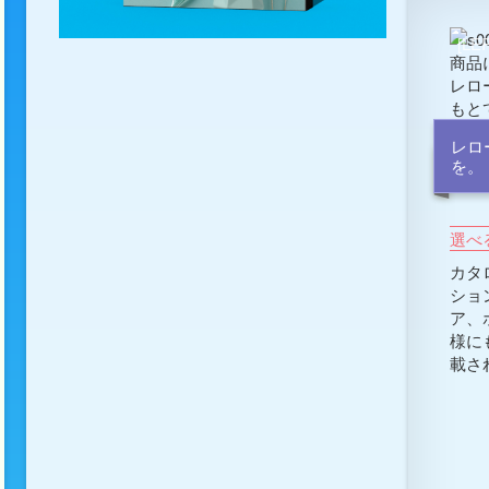
[L
商品
レロ
もと
レロ
を。
選べ
カタ
ショ
ア、
様に
載さ