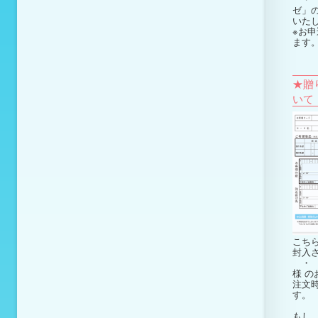
ゼ」
いた
※お申
ます
★贈
いて
こち
封入
・ 
様
の
注文
す。
もし