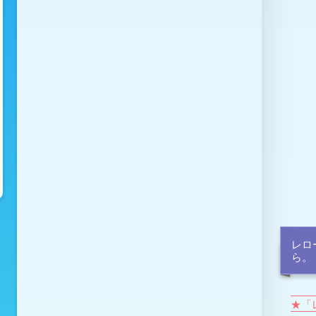
レロ
ら。
★「