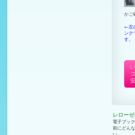
かご
←左
ンク
す。
レローゼ
電子ブッ
前にどん
い。