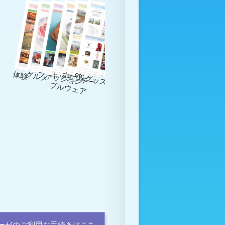
体験
グルメ
ファッション
ホームグッズ
etc
キ
ッ
チ
ン
テ
ー
ル
ウ
ェ
ア
ブ
ーゼのご利用お手続きはこち