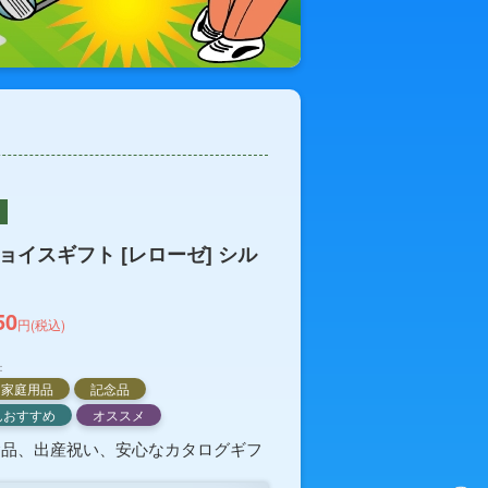
ョイスギフト [レローゼ] シル
50
円(税込)
：
家庭用品
記念品
んおすすめ
オススメ
念品、出産祝い、安心なカタログギフ