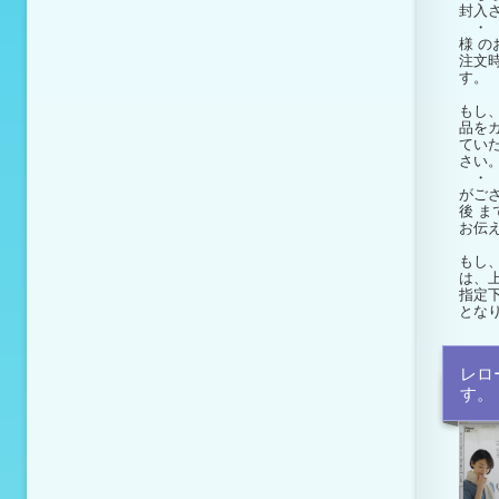
封入
・ 
様
の
注文
す。
もし
品を
てい
さい
・ 
がご
後
ま
お伝
もし
は、
指定
とな
レロ
す。