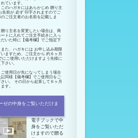
されています。
このハガキにはあらかじめ
贈り主
お名前が
必ず
印字されますのでご
時のご注文者のお名前を記載しま
、贈り主名を変更したい場合は、商
カートに入れてご注文手続きに入っ
ただいた時に【備考欄】でご指定下
。
また、ハガキには
お申し込み期限
ざいますため、ご注文から
約６ヶ月
でにご使用いただけますよう先様に
え下さい。
、ご使用日が先になってしまう場合
上記同様【備考欄】でご使用日をご
下さい。 その日から起算して６ヶ月
ります。
ーゼの中身をご覧いただけま
電子ブックで中
身をご覧いただ
けますので贈る