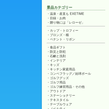
景品カテゴリー
温泉・産直も EXETIME
目録・お肉
贈り物には「レローゼ」
カップ・トロフィー
ブロンズ・楯
ペナント・リボン
食品ギフト
防災と防犯
石鹸と洗剤
インテリア
キッズ
キッチン家庭用品
コンペフラッグ／始球ボール
ゴルフグッズ
ゴルフ用品
ゴルフ練習用品・その他
アウトドア
ステーショナリー
テキスタイル
テーブルウェア
ノベルティ