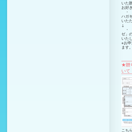
いた
お好
・ 
ハガ
いた
↓
・ 
ゼ」
いた
※お申
ます
★贈
いて
こち