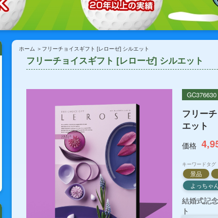
ホーム
フリーチョイスギフト [レローゼ] シルエット
フリーチョイスギフト [レローゼ] シルエット
GC376630
フリーチ
エット
4,9
価格
キーワードタグ
景品
よっちゃ
結婚式記
ト