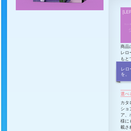
[L
商品
レロ
もと
レロ
を。
選べ
カタ
ショ
ア、
様に
載さ