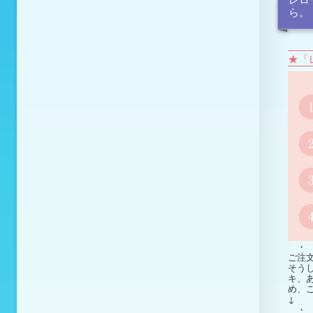
ら。
★「
・ 
ご注
そう
キ、
め、
↓
・ 