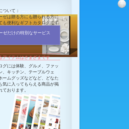
について：
EROSE] スノーバード/h1>
ーゼは贈る方にも贈られる方に
ても便利なギフトカタログです
ーゼだけの特別なサービス
るアイテムはさまざまです
ログには体験、グルメ、ファッ
ン、キッチン、テーブルウェ
ホームグッズなどなど、どなた
も気に入ってもらえる商品が掲
れております。