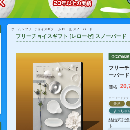
ホーム
フリーチョイスギフト [レローゼ] スノーバード
フリーチョイスギフト [レローゼ] スノーバード
GC376635
フリーチ
ーバード
20,
価格
キーワードタグ
景品
よっちゃ
結婚式記
ト