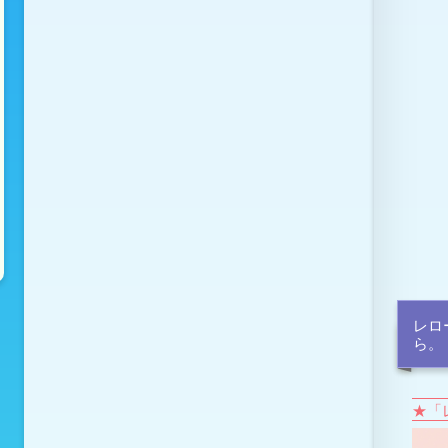
レロ
ら。
★「