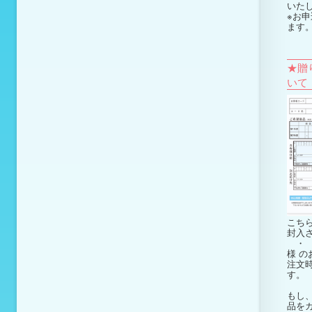
いた
※お申
ます
★贈
いて
こち
封入
・ 
様
の
注文
す。
もし
品を