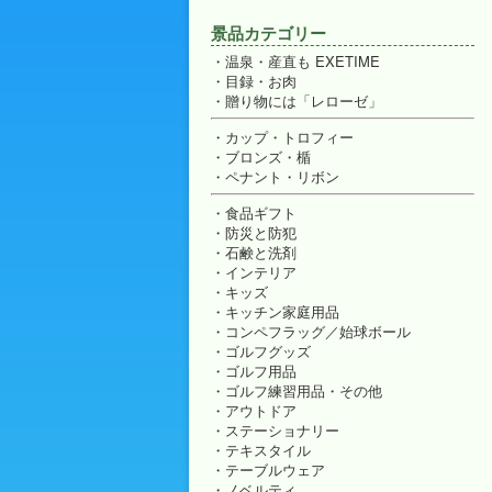
景品カテゴリー
温泉・産直も EXETIME
目録・お肉
贈り物には「レローゼ」
カップ・トロフィー
ブロンズ・楯
ペナント・リボン
食品ギフト
防災と防犯
石鹸と洗剤
インテリア
キッズ
キッチン家庭用品
コンペフラッグ／始球ボール
ゴルフグッズ
ゴルフ用品
ゴルフ練習用品・その他
アウトドア
ステーショナリー
テキスタイル
テーブルウェア
ノベルティ