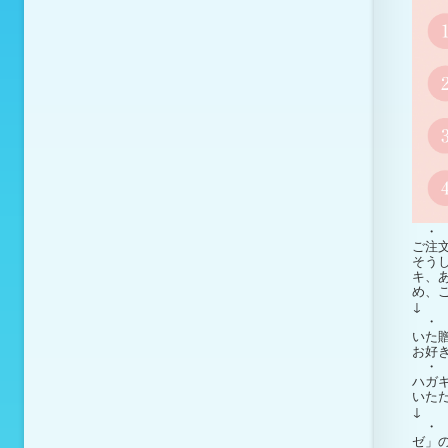
・ 
ご注
そう
キ、
め、
↓
・ 
いた
お好
・ 
ハガ
いた
↓
・ 
ゼ」