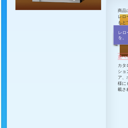
商品
[L
レロ
もと
レロ
を。
選べ
カタ
ショ
ア、
様に
載さ