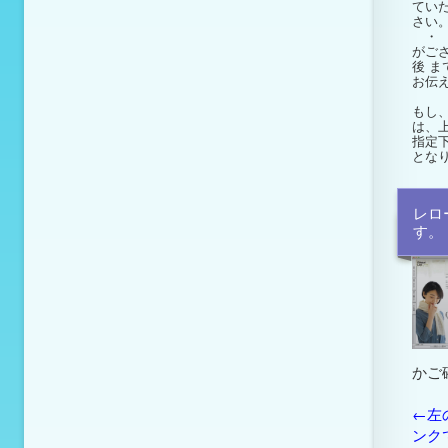
てい
さい
・ 
がご
後
ま
お伝
もし
は、
指定
とな
レロ
す。
かご
←左
ンク