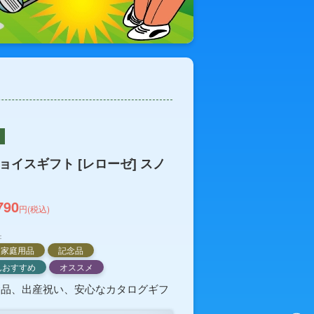
ョイスギフト [レローゼ] スノ
790
円(税込)
：
家庭用品
記念品
んおすすめ
オススメ
念品、出産祝い、安心なカタログギフ