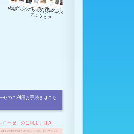
体験
グルメ
ファッション
ホームグッズ
etc
キ
ッ
チ
ン
テ
ー
ル
ウ
ェ
ア
ブ
ーゼのご利用お手続きはこち
レローゼ」のご利用手引き