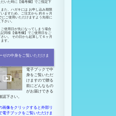
ただいた時に【備考欄】でご指定下
。
また、ハガキには
お申し込み期限
ざいますため、ご注文から
約６ヶ月
でにご使用いただけますよう先様に
え下さい。
、ご使用日が先になってしまう場合
上記同様【備考欄】でご使用日をご
下さい。 その日から起算して６ヶ月
ります。
ーゼの中身をご覧いただけま
電子ブックで中
身をご覧いただ
けますので贈る
前にどんなもの
がお届けできる
確認下さい。
の画像をクリックすると外部リ
で電子ブックをご覧いただけま