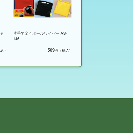
キ
片手で楽々ボールワイパー AS-
146
509
税込）
円（税込）