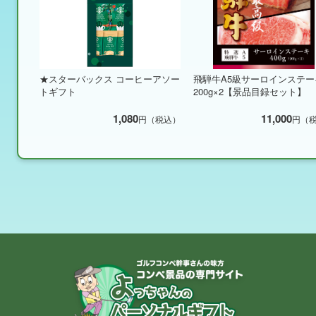
★スターバックス コーヒーアソー
飛騨牛A5級サーロインステー
トギフト
200g×2【景品目録セット】
1,080
11,000
円（税込）
円（