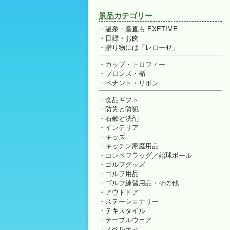
景品カテゴリー
温泉・産直も EXETIME
目録・お肉
贈り物には「レローゼ」
カップ・トロフィー
ブロンズ・楯
ペナント・リボン
食品ギフト
防災と防犯
石鹸と洗剤
インテリア
キッズ
キッチン家庭用品
コンペフラッグ／始球ボール
ゴルフグッズ
ゴルフ用品
ゴルフ練習用品・その他
アウトドア
ステーショナリー
テキスタイル
テーブルウェア
ノベルティ