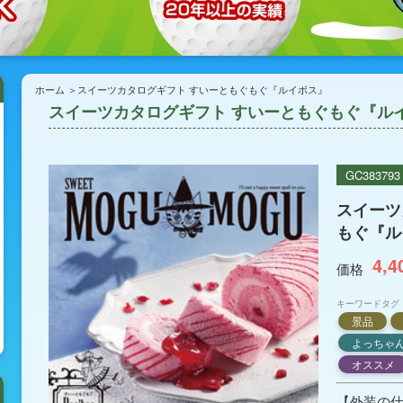
ホーム
スイーツカタログギフト すいーともぐもぐ『ルイボス』
スイーツカタログギフト すいーともぐもぐ『ル
GC383793
スイーツ
もぐ『ル
4,4
価格
キーワードタグ
景品
よっちゃ
オススメ
【外装の仕