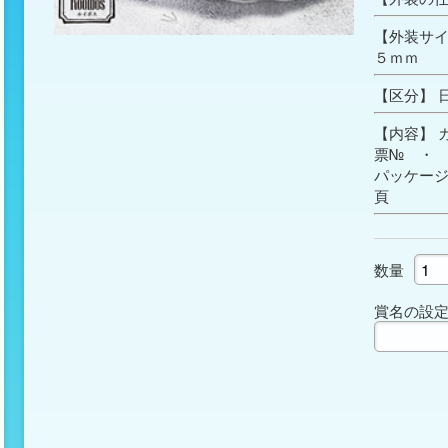
【外装サイ
５ｍｍ
【区分】 
【内容】 
票№ ・
パッケー
頁
数量
賞名の設