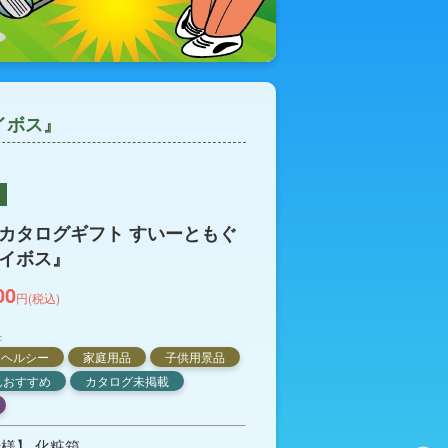
イボス』
カタログギフト すいーともぐ
イボス』
00
円(税込)
：
ヘルシー
家庭用品
子供用景品
んおすすめ
カタログ未掲載
様】 化粧箱