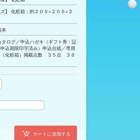
ズ】 化粧箱：約２０５×２０５×２
日本
カタログ／申込ハガキ（ギフト券：証
 申込期限印字済み）申込台紙／専用
ジ（化粧箱）掲載点数 ３５点 ３６
定