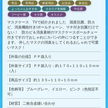
景品
実用品
家庭用品
記念品
販促品
よっちゃんおすすめ
カタログ未掲載
中位賞
ブービー賞
ネタ賞
オススメ
マスクケース TVで紹介されました 国産抗菌、防カ
ビ、消臭機能付き!ボールチェーン、マチ付き抗菌だけで
ない！ 防カビ＆消臭素材のマスクケースボールチェー
付きですのでおしゃれにカバンの外につるすことができ
ます。 外したマスクの消臭をしてくれるおしゃれで可愛
いマスク！
【外装の仕様】 ＰＰ袋入り
【外装サイズ】 ＰＰ袋入り：約１７０×１１０×１０ｍｍ
（入）
【商品サイズ】 約１３５×１１０×１０ｍｍ
【色柄等】 ブルーグレー、イエロー、ピンク（色指定不
可）
【材質】 二枚合皮縫い合わせ