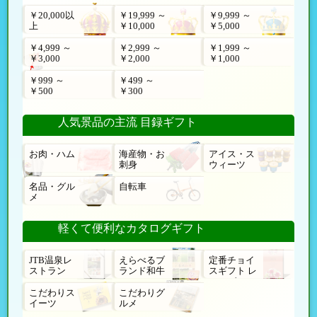
￥20,000以
￥19,999 ～
￥9,999 ～
上
￥10,000
￥5,000
￥4,999 ～
￥2,999 ～
￥1,999 ～
￥3,000
￥2,000
￥1,000
￥999 ～
￥499 ～
￥500
￥300
人気景品の主流 目録ギフト
お肉・ハム
海産物・お
アイス・ス
刺身
ウィーツ
名品・グル
自転車
メ
軽くて便利なカタログギフト
JTB温泉レ
えらべるブ
定番チョイ
ストラン
ランド和牛
スギフト レ
ローゼ
こだわりス
こだわりグ
イーツ
ルメ