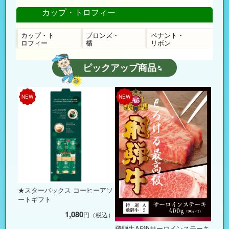
カップ・トロフィー
カップ・ト
ブロンズ・
ペナント・
ロフィー
楯
リボン
ピックアップ商品
NEW
NEW
★スターバックス コーヒーアソ
ートギフト
1,080
円（税込）
飛騨牛A5級サーロインステーキ