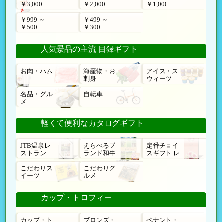
￥3,000
￥2,000
￥1,000
￥999 ～
￥499 ～
￥500
￥300
人気景品の主流 目録ギフト
お肉・ハム
海産物・お
アイス・ス
刺身
ウィーツ
名品・グル
自転車
メ
軽くて便利なカタログギフト
JTB温泉レ
えらべるブ
定番チョイ
ストラン
ランド和牛
スギフト レ
ローゼ
こだわりス
こだわりグ
イーツ
ルメ
カップ・トロフィー
カップ・ト
ブロンズ・
ペナント・