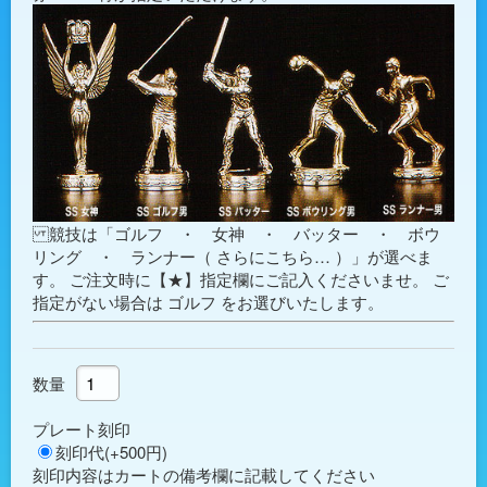
競技は「ゴルフ ・ 女神 ・ バッター ・ ボウ
リング ・ ランナー（
さらにこちら…
）」が選べま
す。 ご注文時に【★】指定欄にご記入くださいませ。 ご
指定がない場合は
ゴルフ
をお選びいたします。
数量
プレート刻印
刻印代(+500円)
刻印内容はカートの備考欄に記載してください