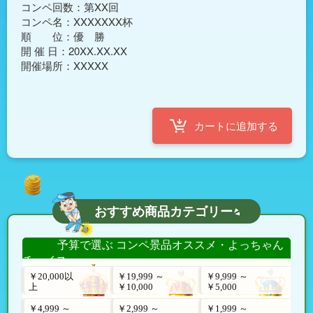
コンペ回数：第XX回

コンペ名：XXXXXXX杯

順　　位：優　勝

開 催 日：20XX.XX.XX

おすすめ商品カテゴリー
予算で選ぶ コンペ景品オススメ・よっちゃん
チョイス
￥20,000以
￥19,999 ～
￥9,999 ～
上
￥10,000
￥5,000
￥4,999 ～
￥2,999 ～
￥1,999 ～