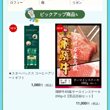
ロフィー
楯
リボン
ピックアップ商品
NEW
NEW
★スターバックス コーヒーアソ
ートギフト
1,080
円（税込）
飛騨牛A5級サーロインステーキ
200g×2【景品目録セット】
11,000
円（税込）