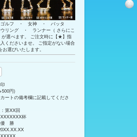
ゴルフ ・ 女神 ・ バッタ
ボウリング ・ ランナー（
さらにこ
」が選べます。 ご注文時に【★】指
入くださいませ。 ご指定がない場合
をお選びいたします。
刻印
500円)
はカートの備考欄に記載してくださ
：第XX回

XXXXXX杯

優　勝

XX.XX.XX
