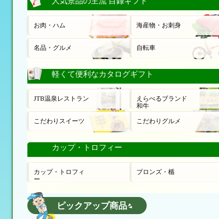
人気景品の主流 目録ギフト
お肉・ハム
海産物・お刺身
名品・グルメ
自転車
軽くて便利なカタログギフト
JTB温泉レストラン
えらべるブランド
和牛
こだわりスイーツ
こだわりグルメ
カップ・トロフィー
カップ・トロフィ
ブロンズ・楯
ー
ピックアップ商品