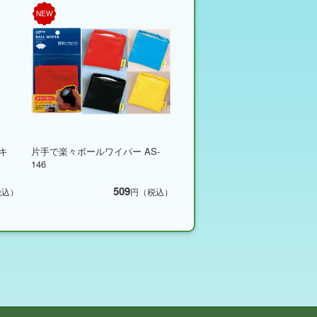
NEW
キ
片手で楽々ボールワイパー AS-
146
509
税込）
円（税込）