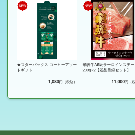
NEW
NEW
★スターバックス コーヒーアソー
飛騨牛A5級サーロインステー
トギフト
200g×2【景品目録セット】
1,080
11,000
円（税込）
円（