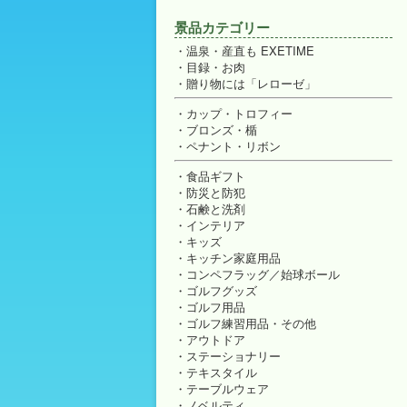
景品カテゴリー
温泉・産直も EXETIME
目録・お肉
贈り物には「レローゼ」
カップ・トロフィー
ブロンズ・楯
ペナント・リボン
食品ギフト
防災と防犯
石鹸と洗剤
インテリア
キッズ
キッチン家庭用品
コンペフラッグ／始球ボール
ゴルフグッズ
ゴルフ用品
ゴルフ練習用品・その他
アウトドア
ステーショナリー
テキスタイル
テーブルウェア
ノベルティ