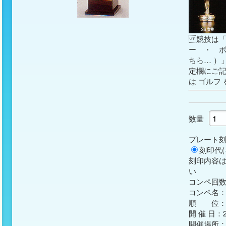
競技は「
ー ・ 
ちら…
）
定欄にご記
は
ゴルフ
数量
プレート
刻印代(+
刻印内容
い
コンペ回数
コンペ名：X
順　　位：
開 催 日：20