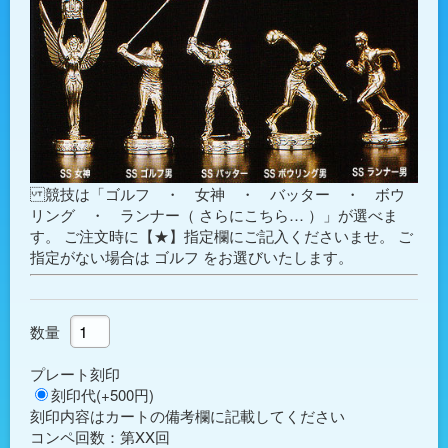
競技は「ゴルフ ・ 女神 ・ バッター ・ ボウ
リング ・ ランナー（
さらにこちら…
）」が選べま
す。 ご注文時に【★】指定欄にご記入くださいませ。 ご
指定がない場合は
ゴルフ
をお選びいたします。
数量
プレート刻印
刻印代(+500円)
刻印内容はカートの備考欄に記載してください
コンペ回数：第XX回
