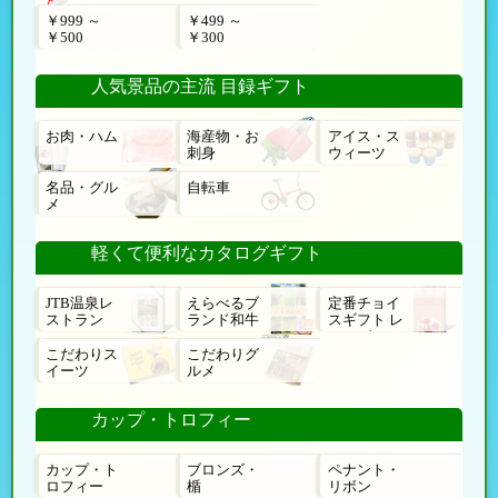
￥999 ～
￥499 ～
￥500
￥300
人気景品の主流 目録ギフト
お肉・ハム
海産物・お
アイス・ス
刺身
ウィーツ
名品・グル
自転車
メ
軽くて便利なカタログギフト
JTB温泉レ
えらべるブ
定番チョイ
ストラン
ランド和牛
スギフト レ
ローゼ
こだわりス
こだわりグ
イーツ
ルメ
カップ・トロフィー
カップ・ト
ブロンズ・
ペナント・
ロフィー
楯
リボン