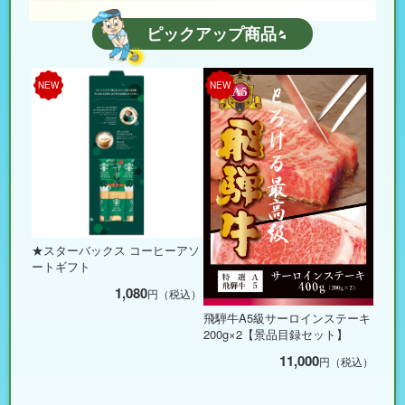
ピックアップ商品
NEW
NEW
★スターバックス コーヒーアソ
ートギフト
1,080
円（税込）
飛騨牛A5級サーロインステーキ
200g×2【景品目録セット】
11,000
円（税込）