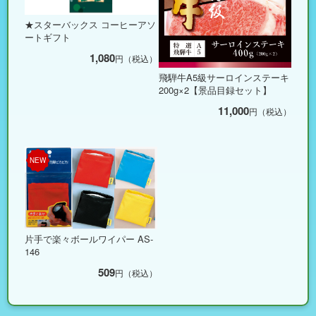
★スターバックス コーヒーアソ
ートギフト
1,080
円（税込）
飛騨牛A5級サーロインステーキ
200g×2【景品目録セット】
11,000
円（税込）
NEW
片手で楽々ボールワイパー AS-
146
509
円（税込）