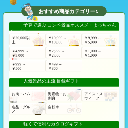
おすすめ商品カテゴリー
予算で選ぶ コンペ景品オススメ・よっちゃん
チョイス
￥20,000以
￥19,999 ～
￥9,999 ～
上
￥10,000
￥5,000
￥4,999 ～
￥2,999 ～
￥1,999 ～
￥3,000
￥2,000
￥1,000
￥999 ～
￥499 ～
￥500
￥300
人気景品の主流 目録ギフト
お肉・ハム
海産物・お
アイス・ス
刺身
ウィーツ
名品・グル
自転車
メ
軽くて便利なカタログギフト