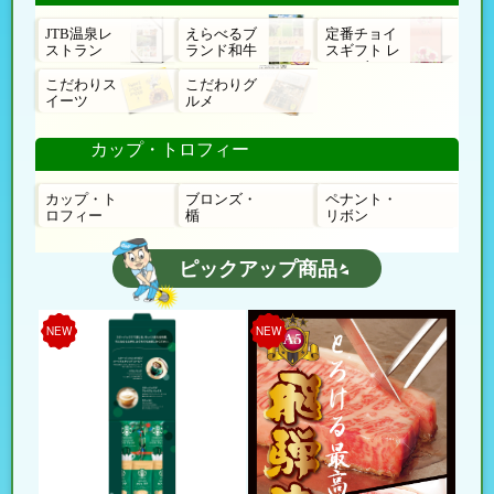
JTB温泉レ
えらべるブ
定番チョイ
ストラン
ランド和牛
スギフト レ
ローゼ
こだわりス
こだわりグ
イーツ
ルメ
カップ・トロフィー
カップ・ト
ブロンズ・
ペナント・
ロフィー
楯
リボン
ピックアップ商品
NEW
NEW