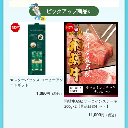
ピックアップ商品
NEW
NEW
★スターバックス コーヒーアソ
ートギフト
1,080
円（税込）
飛騨牛A5級サーロインステーキ
200g×2【景品目録セット】
11,000
円（税込）