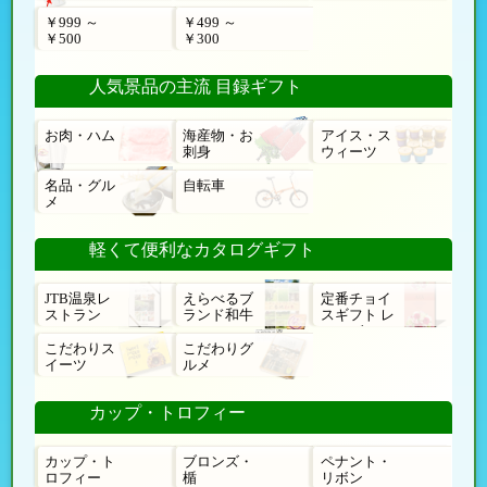
￥999 ～
￥499 ～
￥500
￥300
人気景品の主流 目録ギフト
お肉・ハム
海産物・お
アイス・ス
刺身
ウィーツ
名品・グル
自転車
メ
軽くて便利なカタログギフト
JTB温泉レ
えらべるブ
定番チョイ
ストラン
ランド和牛
スギフト レ
ローゼ
こだわりス
こだわりグ
イーツ
ルメ
カップ・トロフィー
カップ・ト
ブロンズ・
ペナント・
ロフィー
楯
リボン