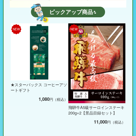
ピックアップ商品
NEW
NEW
★スターバックス コーヒーアソ
ートギフト
1,080
円（税込）
飛騨牛A5級サーロインステーキ
200g×2【景品目録セット】
11,000
円（税込）