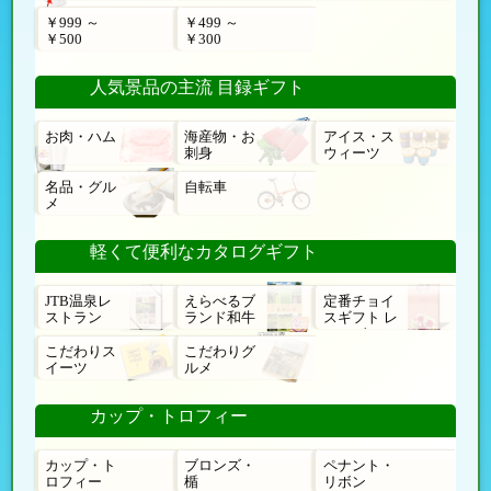
￥999 ～
￥499 ～
￥500
￥300
人気景品の主流 目録ギフト
お肉・ハム
海産物・お
アイス・ス
刺身
ウィーツ
名品・グル
自転車
メ
軽くて便利なカタログギフト
JTB温泉レ
えらべるブ
定番チョイ
ストラン
ランド和牛
スギフト レ
ローゼ
こだわりス
こだわりグ
イーツ
ルメ
カップ・トロフィー
カップ・ト
ブロンズ・
ペナント・
ロフィー
楯
リボン