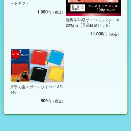
ートギフト
1,080
円（税込）
飛騨牛A5級サーロインステーキ
200g×2【景品目録セット】
11,000
円（税込）
NEW
片手で楽々ボールワイパー AS-
146
509
円（税込）