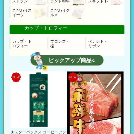
ストラン
ランド和牛
スギフト レ
ローゼ
こだわりス
こだわりグ
イーツ
ルメ
カップ・トロフィー
カップ・ト
ブロンズ・
ペナント・
ロフィー
楯
リボン
ピックアップ商品
NEW
NEW
★スターバックス コーヒーアソ