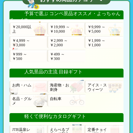
予算で選ぶ コンペ景品オススメ・よっちゃん
チョイス
￥20,000以
￥19,999 ～
￥9,999 ～
上
￥10,000
￥5,000
￥4,999 ～
￥2,999 ～
￥1,999 ～
￥3,000
￥2,000
￥1,000
￥999 ～
￥499 ～
￥500
￥300
人気景品の主流 目録ギフト
お肉・ハム
海産物・お
アイス・ス
刺身
ウィーツ
名品・グル
自転車
メ
軽くて便利なカタログギフト
JTB温泉レ
えらべるブ
定番チョイ