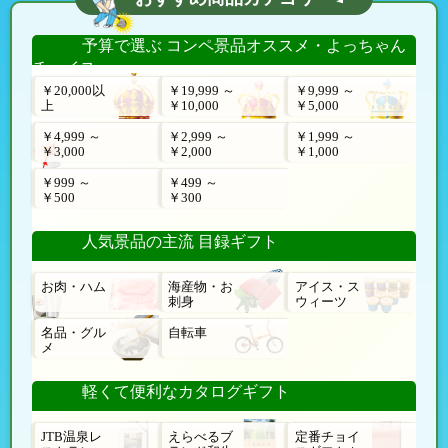
予算で選ぶ コンペ景品オススメ・よっちゃん
チョイス
￥20,000以
￥19,999 ～
￥9,999 ～
上
￥10,000
￥5,000
￥4,999 ～
￥2,999 ～
￥1,999 ～
￥3,000
￥2,000
￥1,000
￥999 ～
￥499 ～
￥500
￥300
人気景品の主流 目録ギフト
お肉・ハム
海産物・お
アイス・ス
刺身
ウィーツ
名品・グル
自転車
メ
軽くて便利なカタログギフト
JTB温泉レ
えらべるブ
定番チョイ