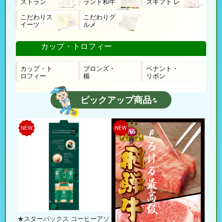
ストラン
ランド和牛
スギフト レ
ローゼ
こだわりス
こだわりグ
イーツ
ルメ
カップ・トロフィー
カップ・ト
ブロンズ・
ペナント・
ロフィー
楯
リボン
ピックアップ商品
NEW
NEW
★スターバックス コーヒーアソ