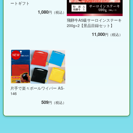
ートギフト
1,080
円（税込）
飛騨牛A5級サーロインステーキ
200g×2【景品目録セット】
11,000
円（税込）
NEW
片手で楽々ボールワイパー AS-
146
509
円（税込）