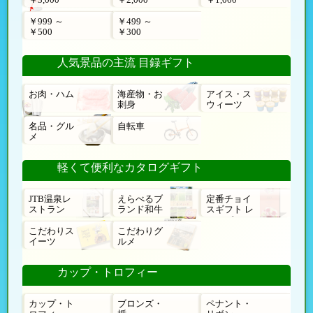
￥999 ～
￥499 ～
￥500
￥300
人気景品の主流 目録ギフト
お肉・ハム
海産物・お
アイス・ス
刺身
ウィーツ
名品・グル
自転車
メ
軽くて便利なカタログギフト
JTB温泉レ
えらべるブ
定番チョイ
ストラン
ランド和牛
スギフト レ
ローゼ
こだわりス
こだわりグ
イーツ
ルメ
カップ・トロフィー
カップ・ト
ブロンズ・
ペナント・