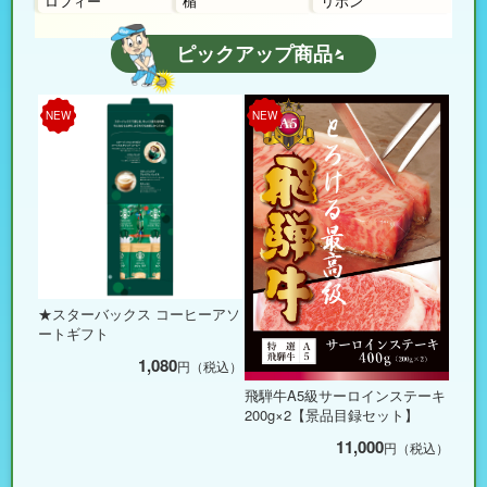
ロフィー
楯
リボン
ピックアップ商品
NEW
NEW
★スターバックス コーヒーアソ
ートギフト
1,080
円（税込）
飛騨牛A5級サーロインステーキ
200g×2【景品目録セット】
11,000
円（税込）