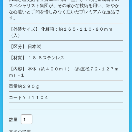
スペシャリスト集団が、その確かな技術を用い、細やか
な心遣いと手間を惜しみなく注いだプレミアムな逸品で
す。
【外装サイズ】 化粧箱：約１６５×１１０×８０ｍｍ
（入）
【区分】 日本製
【材質】 １８-８ステンレス
【内容】 本体（約４００ｍｌ）（約直径７２×１２７ｍ
ｍ）×１
重量約２９０ｇ
コードＹＪ１１０４
数量
賞名の設定