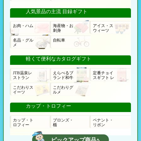
人気景品の主流 目録ギフト
お肉・ハム
海産物・お
アイス・ス
刺身
ウィーツ
名品・グル
自転車
メ
軽くて便利なカタログギフト
JTB温泉レ
えらべるブ
定番チョイ
ストラン
ランド和牛
スギフト レ
ローゼ
こだわりス
こだわりグ
イーツ
ルメ
カップ・トロフィー
カップ・ト
ブロンズ・
ペナント・
ロフィー
楯
リボン
ピックアップ商品