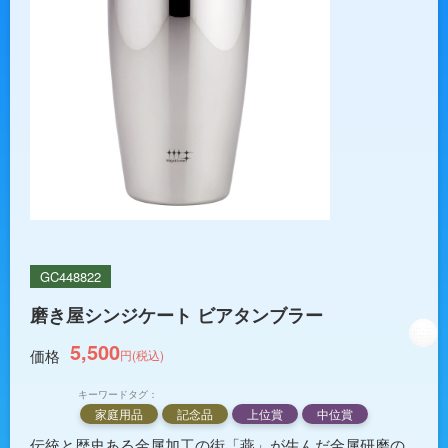
GC448822
磨き屋シンジケート ビアタンブラー
5,500
価格
円(税込)
キーワードタグ：
家庭用品
記念品
上位賞
中位賞
伝統と歴史ある金属加工の街「燕」が生んだ金属研磨の