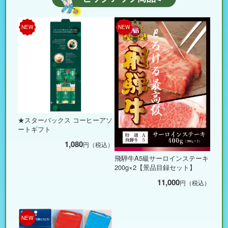
NEW
NEW
★スターバックス コーヒーアソ
ートギフト
1,080
円（税込）
飛騨牛A5級サーロインステーキ
200g×2【景品目録セット】
11,000
円（税込）
NEW