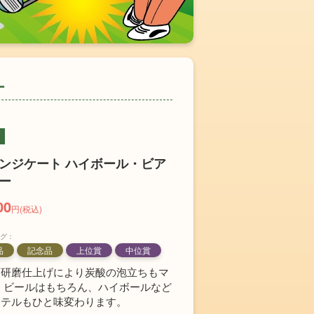
ー
ンジケート ハイボール・ビア
ー
00
円(税込)
グ：
品
記念品
上位賞
中位賞
面研磨仕上げにより炭酸の泡立ちもマ
 ビールはもちろん、ハイボールなど
クテルもひと味変わります。