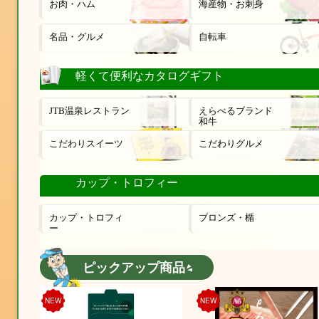
お肉・ハム
海産物・お刺身
名品・グルメ
自転車
軽くて便利なカタログギフト
JTB温泉レストラン
えらべるブランド
和牛
こだわりスイーツ
こだわりグルメ
カップ・トロフィー
カップ・トロフィ
ブロンズ・楯
ー
ピックアップ商品
NEW
NEW