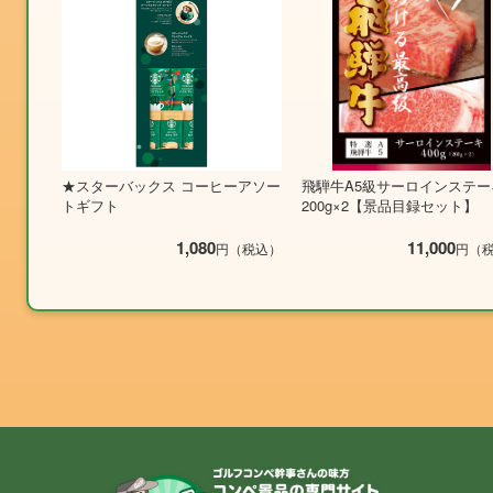
★スターバックス コーヒーアソー
飛騨牛A5級サーロインステー
トギフト
200g×2【景品目録セット】
1,080
11,000
円（税込）
円（