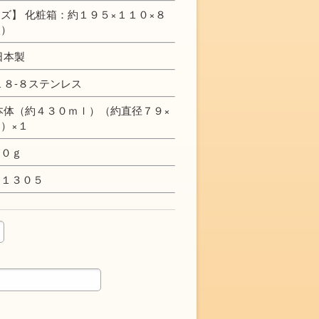
ズ】 化粧箱：約１９５×１１０×８
入）
日本製
１８-８ステンレス
本体（約４３０ｍｌ）（約直径７９×
）×１
００ｇ
Ｊ１３０５
定