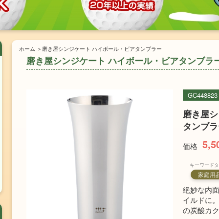
ホーム
磨き屋シンジケート ハイボール・ビアタンブラー
磨き屋シンジケート ハイボール・ビアタンブラ
GC448823
磨き屋シ
タンブラ
5,5
価格
キーワードタ
家庭用
絶妙な内
イルドに。
の炭酸カ