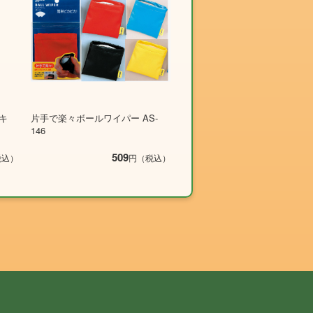
キ
片手で楽々ボールワイパー AS-
146
509
税込）
円（税込）