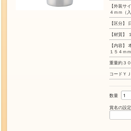
【外装サイ
４ｍｍ（
【区分】 
【材質】 
【内容】 
１５４ｍｍ
重量約３
コードＹ
数量
賞名の設