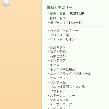
景品カテゴリー
温泉・産直も EXETIME
目録・お肉
贈り物には「レローゼ」
カップ・トロフィー
ブロンズ・楯
ペナント・リボン
食品ギフト
防災と防犯
石鹸と洗剤
インテリア
キッズ
キッチン家庭用品
コンペフラッグ／始球ボール
ゴルフグッズ
ゴルフ用品
ゴルフ練習用品・その他
アウトドア
ステーショナリー
テキスタイル
テーブルウェア
ノベルティ