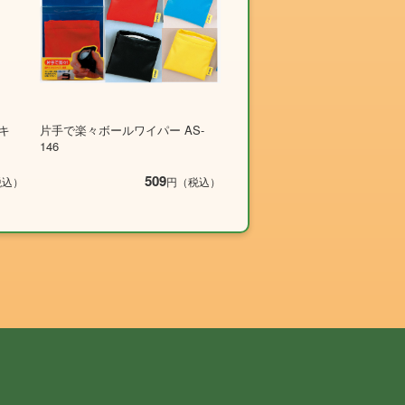
キ
片手で楽々ボールワイパー AS-
146
509
税込）
円（税込）