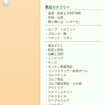
景品カテゴリー
温泉・産直も EXETIME
目録・お肉
贈り物には「レローゼ」
カップ・トロフィー
ブロンズ・楯
ペナント・リボン
食品ギフト
防災と防犯
石鹸と洗剤
インテリア
キッズ
キッチン家庭用品
コンペフラッグ／始球ボール
ゴルフグッズ
ゴルフ用品
ゴルフ練習用品・その他
アウトドア
ステーショナリー
テキスタイル
テーブルウェア
ノベルティ