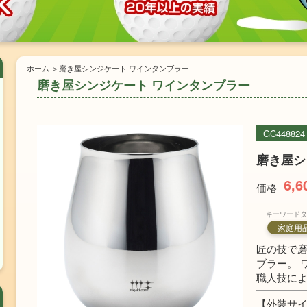
ホーム
磨き屋シンジケート ワインタンブラー
磨き屋シンジケート ワインタンブラー
GC448824
磨き屋シ
6,6
価格
キーワードタ
家庭用
匠の技で
ブラー。 
職人技に
【外装サイ