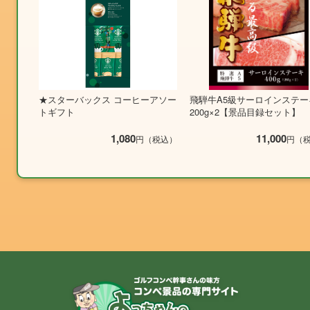
★スターバックス コーヒーアソー
飛騨牛A5級サーロインステー
トギフト
200g×2【景品目録セット】
1,080
11,000
円（税込）
円（