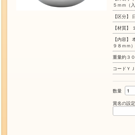
５ｍｍ（
【区分】 
【材質】 
【内容】 
９８ｍｍ）
重量約３
コードＹ
数量
賞名の設