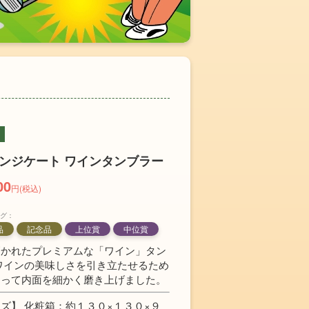
ンジケート ワインタンブラー
00
円(税込)
グ：
品
記念品
上位賞
中位賞
磨かれたプレミアムな「ワイン」タン
ワインの美味しさを引き立たせるため
よって内面を細かく磨き上げました。
ズ】 化粧箱：約１３０×１３０×９