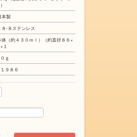
入）
日本製
１８-８ステンレス
本体（約４３０ｍｌ）（約直径８６×
×１
００ｇ
Ｊ１９８６
定