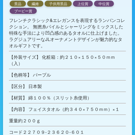
景品
繊維
子供用景品
上位賞
中位賞
ブービー賞
フレンチクラシック&エレガンスを表現するランバンコレ
クション。 無撚糸パイルとシャーリングをミックスした
特殊な手法により凹凸感のあるタオルに仕上げました。
ラグジュアリーなJLオーナメントデザインが魅力的なタ
オルギフトです。
【外装サイズ】 化粧箱：約２１０×１５０×５０ｍｍ
（入）
【色柄等】 パープル
【区分】 日本製
【材質】 綿１００％（スリット糸使用）
【内容】 フェイスタオル（約３４０×７５０ｍｍ）×１
重量約２００ｇ
コード２２７０９-２３６２０-６０１