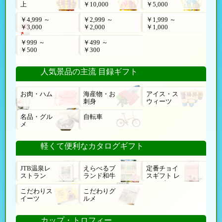
上
￥10,000
￥5,000
￥4,999 ～
￥2,999 ～
￥1,999 ～
￥3,000
￥2,000
￥1,000
￥999 ～
￥499 ～
￥500
￥300
人気景品の主流 目録ギフト
お肉・ハム
海産物・お
アイス・ス
刺身
ウィーツ
名品・グル
自転車
メ
軽くて便利なカタログギフト
JTB温泉レ
えらべるブ
定番チョイ
ストラン
ランド和牛
スギフト レ
ローゼ
こだわりス
こだわりグ
イーツ
ルメ
カップ・トロフィー