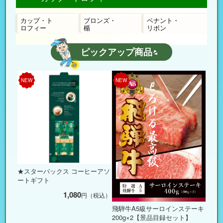
カップ・ト
ブロンズ・
ペナント・
ロフィー
楯
リボン
ピックアップ商品
NEW
NEW
★スターバックス コーヒーアソ
ートギフト
1,080
円（税込）
飛騨牛A5級サーロインステーキ
200g×2【景品目録セット】