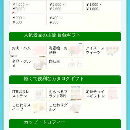
￥4,999 ～
￥2,999 ～
￥1,999 ～
￥3,000
￥2,000
￥1,000
￥999 ～
￥499 ～
￥500
￥300
人気景品の主流 目録ギフト
お肉・ハム
海産物・お
アイス・ス
刺身
ウィーツ
名品・グル
自転車
メ
軽くて便利なカタログギフト
JTB温泉レ
えらべるブ
定番チョイ
ストラン
ランド和牛
スギフト レ
ローゼ
こだわりス
こだわりグ
イーツ
ルメ
カップ・トロフィー