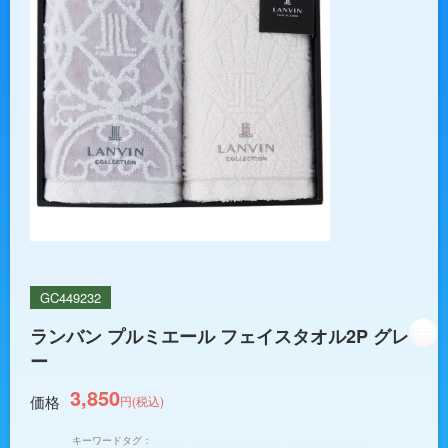
GC449232
ランバン プルミエール フェイスタオル2P グレ
ー
3,850
価格
円(税込)
キーワードタグ：