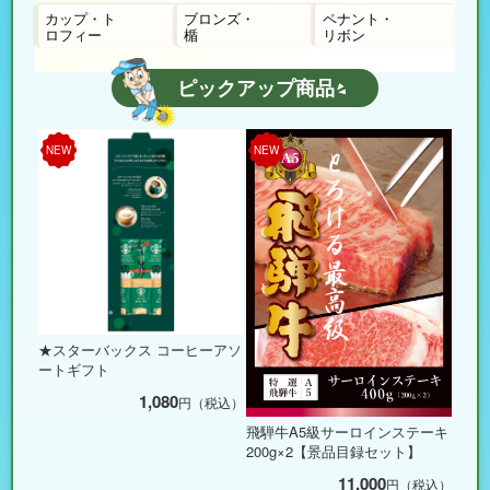
カップ・ト
ブロンズ・
ペナント・
ロフィー
楯
リボン
ピックアップ商品
NEW
NEW
★スターバックス コーヒーアソ
ートギフト
1,080
円（税込）
飛騨牛A5級サーロインステーキ
200g×2【景品目録セット】
11,000
円（税込）