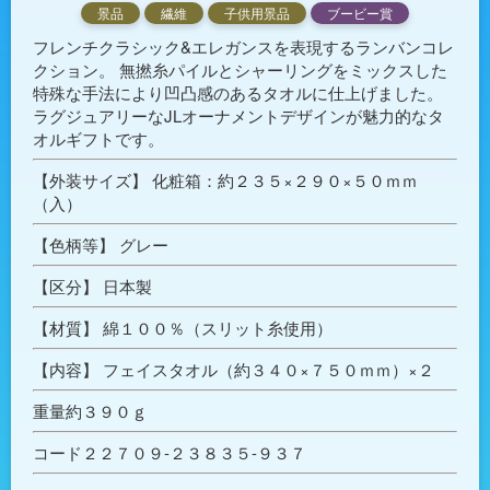
景品
繊維
子供用景品
ブービー賞
フレンチクラシック&エレガンスを表現するランバンコレ
クション。 無撚糸パイルとシャーリングをミックスした
特殊な手法により凹凸感のあるタオルに仕上げました。
ラグジュアリーなJLオーナメントデザインが魅力的なタ
オルギフトです。
【外装サイズ】 化粧箱：約２３５×２９０×５０ｍｍ
（入）
【色柄等】 グレー
【区分】 日本製
【材質】 綿１００％（スリット糸使用）
【内容】 フェイスタオル（約３４０×７５０ｍｍ）×２
重量約３９０ｇ
コード２２７０９-２３８３５-９３７