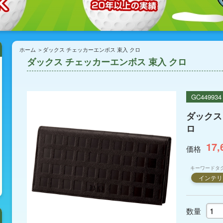
ホーム
ダックス チェッカーエンボス 束入 クロ
ダックス チェッカーエンボス 束入 クロ
GC449934
ダックス
ロ
17,
価格
キーワードタ
インテリ
数量