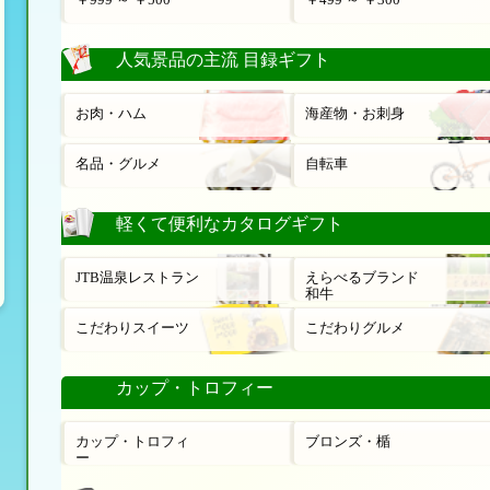
人気景品の主流 目録ギフト
お肉・ハム
海産物・お刺身
名品・グルメ
自転車
軽くて便利なカタログギフト
JTB温泉レストラン
えらべるブランド
和牛
こだわりスイーツ
こだわりグルメ
カップ・トロフィー
カップ・トロフィ
ブロンズ・楯
ー