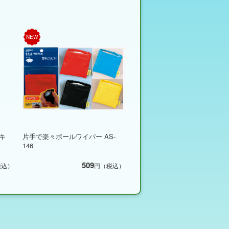
NEW
キ
片手で楽々ボールワイパー AS-
146
509
税込）
円（税込）