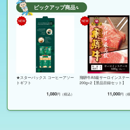
ピックアップ商品
NEW
NEW
★スターバックス コーヒーアソー
飛騨牛A5級サーロインステー
トギフト
200g×2【景品目録セット】
1,080
11,000
円（税込）
円（