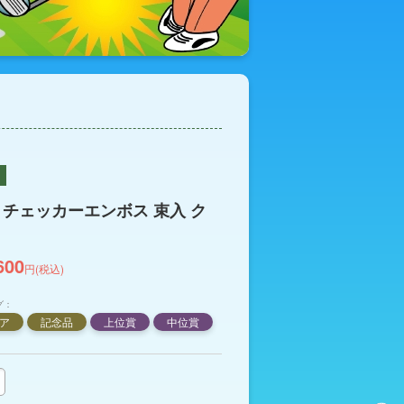
 チェッカーエンボス 束入 ク
600
円(税込)
グ：
ア
記念品
上位賞
中位賞