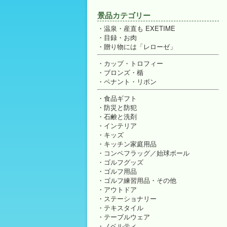
景品カテゴリー
温泉・産直も EXETIME
目録・お肉
贈り物には「レローゼ」
カップ・トロフィー
ブロンズ・楯
ペナント・リボン
食品ギフト
防災と防犯
石鹸と洗剤
インテリア
キッズ
キッチン家庭用品
コンペフラッグ／始球ボール
ゴルフグッズ
ゴルフ用品
ゴルフ練習用品・その他
アウトドア
ステーショナリー
テキスタイル
テーブルウェア
ノベルティ