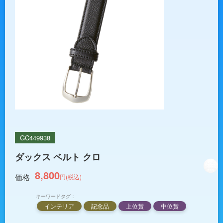
GC449938
ダックス ベルト クロ
8,800
価格
円(税込)
キーワードタグ：
インテリア
記念品
上位賞
中位賞