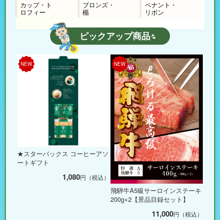
カップ・ト
ブロンズ・
ペナント・
ロフィー
楯
リボン
ピックアップ商品
NEW
NEW
★スターバックス コーヒーアソ
ートギフト
1,080
円（税込）
飛騨牛A5級サーロインステーキ
200g×2【景品目録セット】
11,000
円（税込）