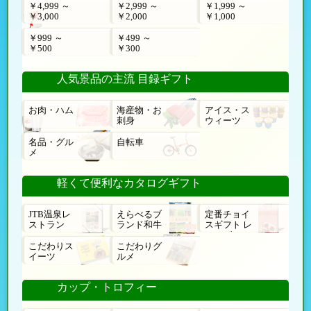
￥4,999 ～
￥2,999 ～
￥1,999 ～
￥3,000
￥2,000
￥1,000
￥999 ～
￥499 ～
￥500
￥300
人気景品の主流 目録ギフト
お肉・ハム
海産物・お
アイス・ス
刺身
ウィーツ
名品・グル
自転車
メ
軽くて便利なカタログギフト
JTB温泉レ
えらべるブ
定番チョイ
ストラン
ランド和牛
スギフト レ
ローゼ
こだわりス
こだわりグ
イーツ
ルメ
カップ・トロフィー