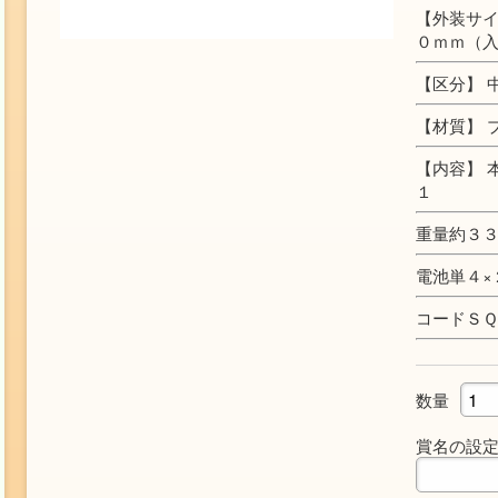
【外装サイ
０ｍｍ（
【区分】 
【材質】 
【内容】 
１
重量約３
電池単４×
コードＳ
数量
賞名の設