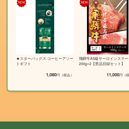
NEW
NEW
★スターバックス コーヒーアソー
飛騨牛A5級サーロインステー
トギフト
200g×2【景品目録セット】
1,080
11,000
円（税込）
円（