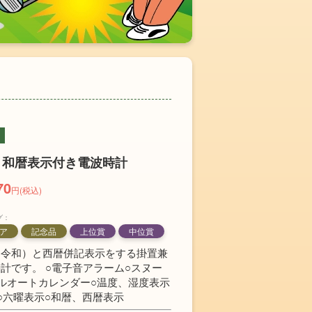
 和暦表示付き電波時計
70
円(税込)
グ：
ア
記念品
上位賞
中位賞
（令和）と西暦併記表示をする掛置兼
計です。 ○電子音アラーム○スヌー
ルオートカレンダー○温度、湿度表示
○六曜表示○和暦、西暦表示