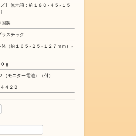
ズ】 無地箱：約１８０×４５×１５
入）
中国製
プラスチック
本体（約１６５×２５×１２７ｍｍ）×
３０ｇ
２（モニター電池）（付）
Ｑ４４２Ｂ
定