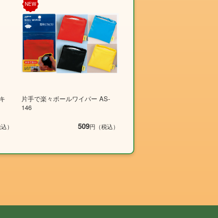
NEW
キ
片手で楽々ボールワイパー AS-
146
509
税込）
円（税込）