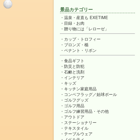
景品カテゴリー
温泉・産直も EXETIME
目録・お肉
贈り物には「レローゼ」
カップ・トロフィー
ブロンズ・楯
ペナント・リボン
食品ギフト
防災と防犯
石鹸と洗剤
インテリア
キッズ
キッチン家庭用品
コンペフラッグ／始球ボール
ゴルフグッズ
ゴルフ用品
ゴルフ練習用品・その他
アウトドア
ステーショナリー
テキスタイル
テーブルウェア
ノベルティ