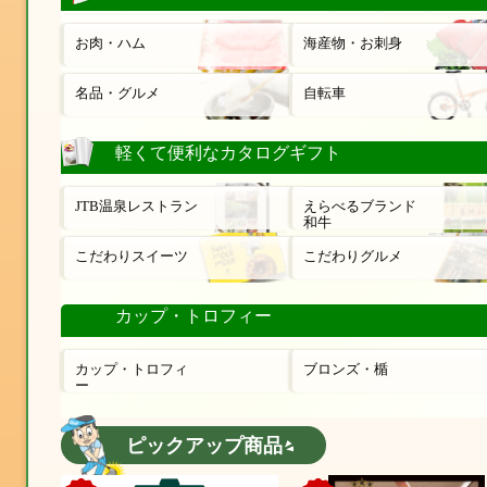
お肉・ハム
海産物・お刺身
名品・グルメ
自転車
軽くて便利なカタログギフト
JTB温泉レストラン
えらべるブランド
和牛
こだわりスイーツ
こだわりグルメ
カップ・トロフィー
カップ・トロフィ
ブロンズ・楯
ー
ピックアップ商品