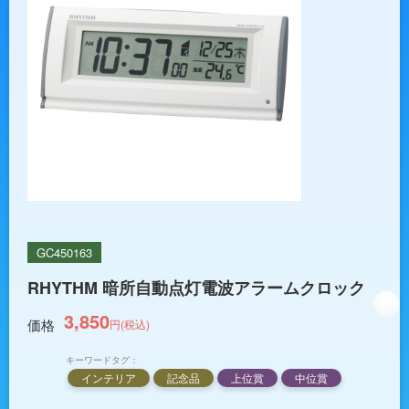
GC450163
RHYTHM 暗所自動点灯電波アラームクロック
3,850
価格
円(税込)
キーワードタグ：
インテリア
記念品
上位賞
中位賞