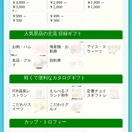
￥4,999 ～
￥2,999 ～
￥1,999 ～
￥3,000
￥2,000
￥1,000
￥999 ～
￥499 ～
￥500
￥300
人気景品の主流 目録ギフト
お肉・ハム
海産物・お
アイス・ス
刺身
ウィーツ
名品・グル
自転車
メ
軽くて便利なカタログギフト
JTB温泉レ
えらべるブ
定番チョイ
ストラン
ランド和牛
スギフト レ
ローゼ
こだわりス
こだわりグ
イーツ
ルメ
カップ・トロフィー