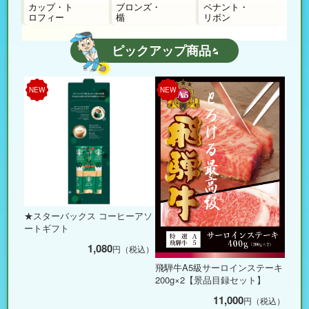
カップ・ト
ブロンズ・
ペナント・
ロフィー
楯
リボン
ピックアップ商品
NEW
NEW
★スターバックス コーヒーアソ
ートギフト
1,080
円（税込）
飛騨牛A5級サーロインステーキ
200g×2【景品目録セット】
11,000
円（税込）