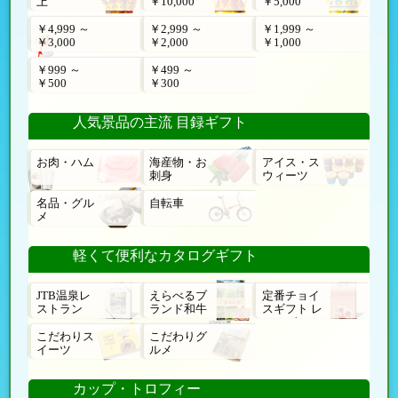
上
￥10,000
￥5,000
￥4,999 ～
￥2,999 ～
￥1,999 ～
￥3,000
￥2,000
￥1,000
￥999 ～
￥499 ～
￥500
￥300
人気景品の主流 目録ギフト
お肉・ハム
海産物・お
アイス・ス
刺身
ウィーツ
名品・グル
自転車
メ
軽くて便利なカタログギフト
JTB温泉レ
えらべるブ
定番チョイ
ストラン
ランド和牛
スギフト レ
ローゼ
こだわりス
こだわりグ
イーツ
ルメ
カップ・トロフィー