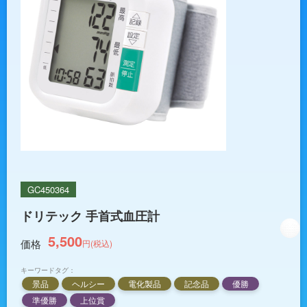
GC450364
ドリテック 手首式血圧計
5,500
価格
円(税込)
キーワードタグ：
景品
ヘルシー
電化製品
記念品
優勝
準優勝
上位賞