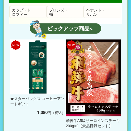
カップ・ト
ブロンズ・
ペナント・
ロフィー
楯
リボン
ピックアップ商品
NEW
NEW
★スターバックス コーヒーアソ
ートギフト
1,080
円（税込）
飛騨牛A5級サーロインステーキ
200g×2【景品目録セット】