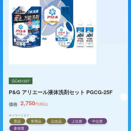
GC451337
P&G アリエール液体洗剤セット PGCG-25F
2,750
価格
円(税込)
キーワードタグ：
景品
実用品
記念品
上位賞
中位賞
参加賞