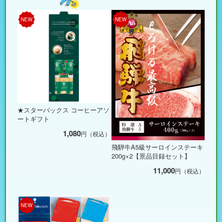
NEW
NEW
★スターバックス コーヒーアソ
ートギフト
1,080
円（税込）
飛騨牛A5級サーロインステーキ
200g×2【景品目録セット】
11,000
円（税込）
NEW