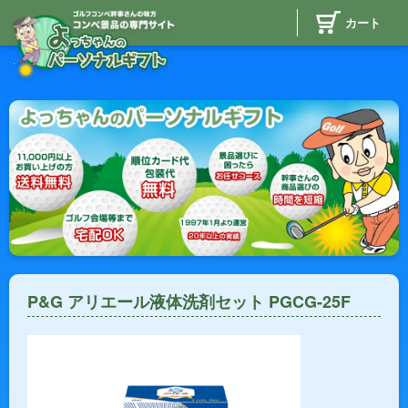
カート
P&G アリエール液体洗剤セット PGCG-25F