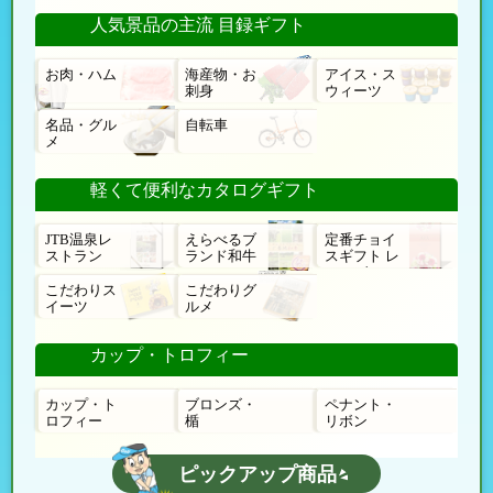
人気景品の主流 目録ギフト
お肉・ハム
海産物・お
アイス・ス
刺身
ウィーツ
名品・グル
自転車
メ
軽くて便利なカタログギフト
JTB温泉レ
えらべるブ
定番チョイ
ストラン
ランド和牛
スギフト レ
ローゼ
こだわりス
こだわりグ
イーツ
ルメ
カップ・トロフィー
カップ・ト
ブロンズ・
ペナント・
ロフィー
楯
リボン
ピックアップ商品