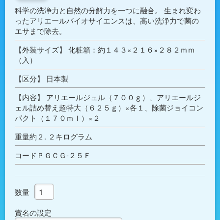
科学の洗浄力と自然の分解力を一つに融合。 生まれ変わ
ったアリエールバイオサイエンスは、高い洗浄力で菌の
エサまで除去。
【外装サイズ】 化粧箱：約１４３×２１６×２８２ｍｍ
（入）
【区分】 日本製
【内容】 アリエールジェル（７００ｇ）、アリエールジ
ェル詰め替え超特大（６２５ｇ）×各１、除菌ジョイコン
パクト（１７０ｍｌ）×２
重量約２. ２キログラム
コードＰＧＣＧ-２５Ｆ
数量
賞名の設定