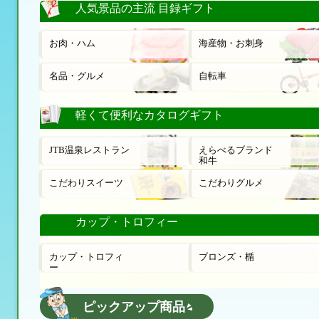
人気景品の主流 目録ギフト
お肉・ハム
海産物・お刺身
名品・グルメ
自転車
軽くて便利なカタログギフト
JTB温泉レストラン
えらべるブランド
和牛
こだわりスイーツ
こだわりグルメ
カップ・トロフィー
カップ・トロフィ
ブロンズ・楯
ー
ピックアップ商品