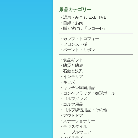
景品カテゴリー
温泉・産直も EXETIME
目録・お肉
贈り物には「レローゼ」
カップ・トロフィー
ブロンズ・楯
ペナント・リボン
食品ギフト
防災と防犯
石鹸と洗剤
インテリア
キッズ
キッチン家庭用品
コンペフラッグ／始球ボール
ゴルフグッズ
ゴルフ用品
ゴルフ練習用品・その他
アウトドア
ステーショナリー
テキスタイル
テーブルウェア
ノベルティ