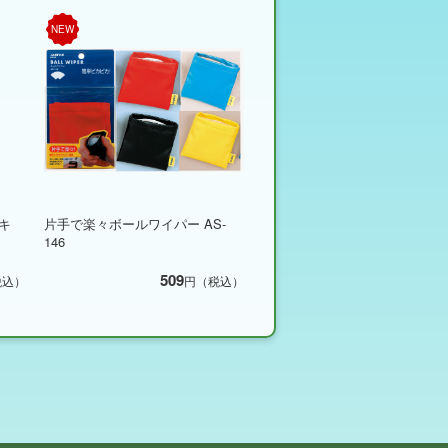
NEW
キ
片手で楽々ボールワイパー AS-
146
509
税込）
円（税込）