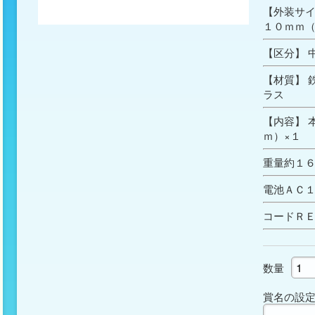
【外装サイ
１０ｍｍ
【区分】 
【材質】 
ラス
【内容】 
ｍ）×１
重量約１
電池ＡＣ１
コードＲＥ
数量
賞名の設