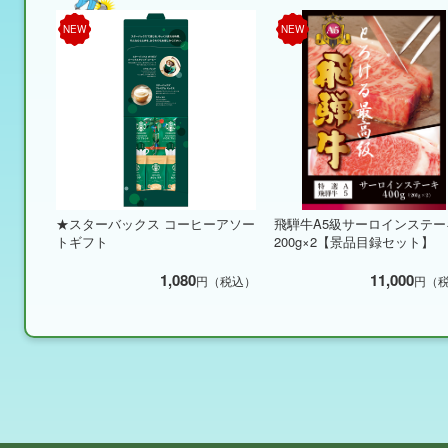
NEW
NEW
★スターバックス コーヒーアソー
飛騨牛A5級サーロインステー
トギフト
200g×2【景品目録セット】
1,080
11,000
円（税込）
円（