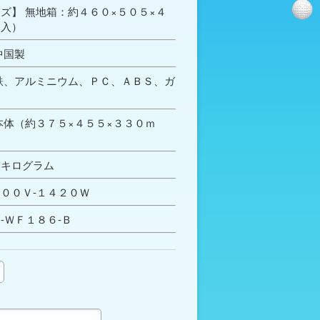
ズ】 無地箱：約４６０×５０５×４
（入）
中国製
鉄、アルミニウム、ＰＣ、ＡＢＳ、ガ
本体（約３７５×４５５×３３０ｍ
６キログラム
００Ｖ-１４２０Ｗ
-ＷＦ１８６-Ｂ
定