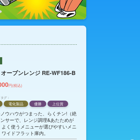
オーブンレンジ RE-WF186-B
000
円(税込)
ドタグ：
電化製品
優勝
上位賞
ノウハウがつまった、らくチン!（絶
ンサーで、レンジ調理&あたためが
 よく使うメニューが選びやすいメニ
 ワイドフラット庫内。