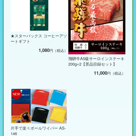
★スターバックス コーヒーアソ
ートギフト
1,080
円（税込）
飛騨牛A5級サーロインステーキ
200g×2【景品目録セット】
11,000
円（税込）
NEW
片手で楽々ボールワイパー AS-
146