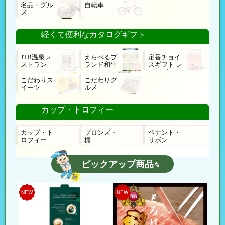
名品・グル
自転車
メ
軽くて便利なカタログギフト
JTB温泉レ
えらべるブ
定番チョイ
ストラン
ランド和牛
スギフト レ
ローゼ
こだわりス
こだわりグ
イーツ
ルメ
カップ・トロフィー
カップ・ト
ブロンズ・
ペナント・
ロフィー
楯
リボン
ピックアップ商品
NEW
NEW