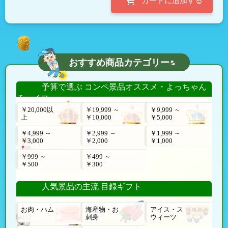
おすすめ商品カテゴリー
予算で選ぶ コンペ景品オススメ・よっちゃん
チョイス
￥20,000以
￥19,999 ～
￥9,999 ～
上
￥10,000
￥5,000
￥4,999 ～
￥2,999 ～
￥1,999 ～
￥3,000
￥2,000
￥1,000
￥999 ～
￥499 ～
￥500
￥300
人気景品の主流 目録ギフト
お肉・ハム
海産物・お
アイス・ス
刺身
ウィーツ