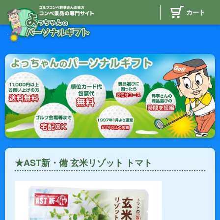
カート
★AST新・備 玄米リゾット トマト