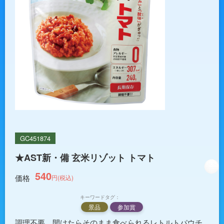
GC451874
★AST新・備 玄米リゾット トマト
540
価格
円(税込)
キーワードタグ：
景品
参加賞
調理不要、開けたらそのまま食べられるレトルトパウチ