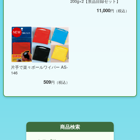
200g×2【景品目録セット】
11,000
円（税込）
NEW
片手で楽々ボールワイパー AS-
146
509
円（税込）
商品検索