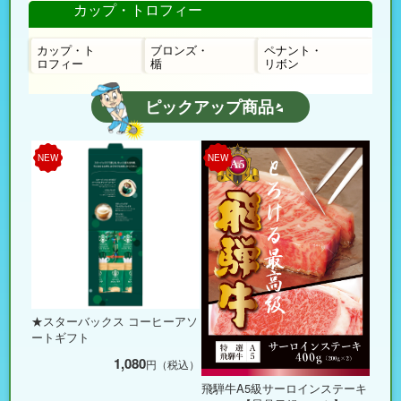
カップ・トロフィー
カップ・ト
ブロンズ・
ペナント・
ロフィー
楯
リボン
ピックアップ商品
NEW
NEW
★スターバックス コーヒーアソ
ートギフト
1,080
円（税込）
飛騨牛A5級サーロインステーキ