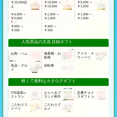
￥20,000以
￥19,999 ～
￥9,999 ～
上
￥10,000
￥5,000
￥4,999 ～
￥2,999 ～
￥1,999 ～
￥3,000
￥2,000
￥1,000
￥999 ～
￥499 ～
￥500
￥300
人気景品の主流 目録ギフト
お肉・ハム
海産物・お
アイス・ス
刺身
ウィーツ
名品・グル
自転車
メ
軽くて便利なカタログギフト
JTB温泉レ
えらべるブ
定番チョイ
ストラン
ランド和牛
スギフト レ
ローゼ
こだわりス
こだわりグ
イーツ
ルメ