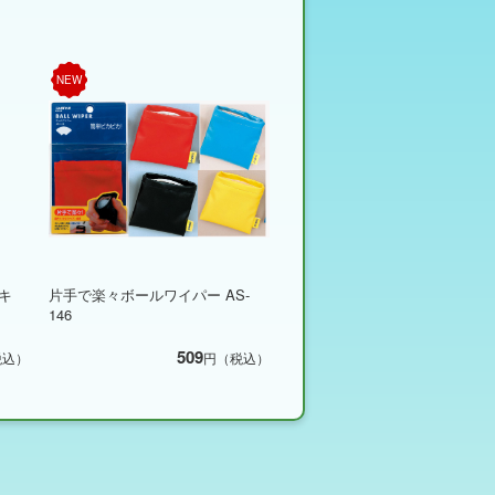
NEW
キ
片手で楽々ボールワイパー AS-
146
509
税込）
円（税込）