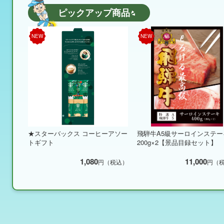
ピックアップ商品
NEW
NEW
★スターバックス コーヒーアソー
飛騨牛A5級サーロインステー
トギフト
200g×2【景品目録セット】
1,080
11,000
円（税込）
円（