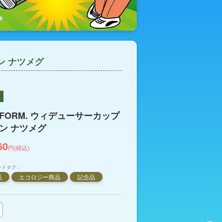
ン ナツメグ
EFORM. ウィデューサーカップ
ン ナツメグ
60
円(税込)
ードタグ：
品
エコロジー商品
記念品