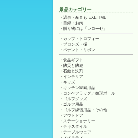
景品カテゴリー
温泉・産直も EXETIME
目録・お肉
贈り物には「レローゼ」
カップ・トロフィー
ブロンズ・楯
ペナント・リボン
食品ギフト
防災と防犯
石鹸と洗剤
インテリア
キッズ
キッチン家庭用品
コンペフラッグ／始球ボール
ゴルフグッズ
ゴルフ用品
ゴルフ練習用品・その他
アウトドア
ステーショナリー
テキスタイル
テーブルウェア
ノベルティ