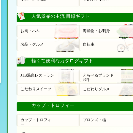
人気景品の主流 目録ギフト
お肉・ハム
海産物・お刺身
名品・グルメ
自転車
軽くて便利なカタログギフト
JTB温泉レストラン
えらべるブランド
和牛
こだわりスイーツ
こだわりグルメ
カップ・トロフィー
カップ・トロフィ
ブロンズ・楯
ー