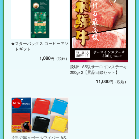
★スターバックス コーヒーアソ
ートギフト
1,080
円（税込）
飛騨牛A5級サーロインステーキ
200g×2【景品目録セット】
11,000
円（税込）
NEW
片手で楽々ボールワイパー AS-