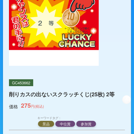
GC453662
削りカスの出ないスクラッチくじ(25枚) 2等
275
価格
円(税込)
キーワードタグ：
景品
中位賞
参加賞