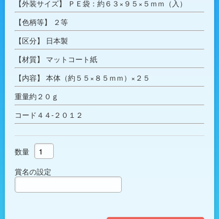
【外装サイズ】 ＰＥ袋：約６３×９５×５ｍｍ（入）
【色柄等】 ２等
【区分】 日本製
【材質】 マットコート紙
【内容】 本体（約５５×８５ｍｍ）×２５
重量約２０ｇ
コード４４-２０１２
数量
賞名の設定