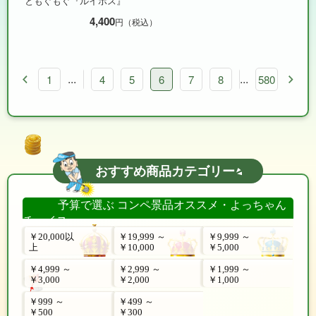
ともぐもぐ『ルイボス』
4,400
円（税込）
...
...
1
2
1
3
4
5
6
7
8
9
580
10
11
おすすめ商品カテゴリー
予算で選ぶ コンペ景品オススメ・よっちゃん
チョイス
￥20,000以
￥19,999 ～
￥9,999 ～
上
￥10,000
￥5,000
￥4,999 ～
￥2,999 ～
￥1,999 ～
￥3,000
￥2,000
￥1,000
￥999 ～
￥499 ～
￥500
￥300