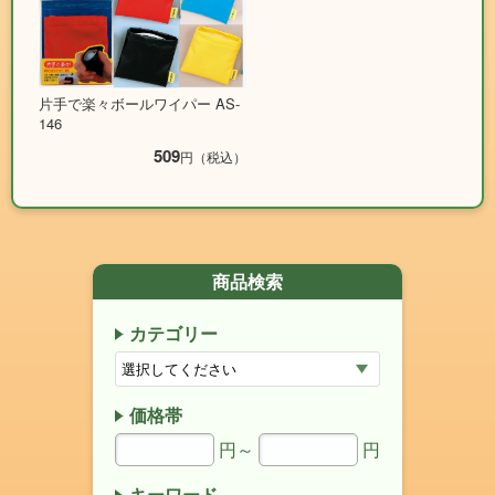
片手で楽々ボールワイパー AS-
146
509
円（税込）
商品検索
カテゴリー
価格帯
円～
円
キーワード