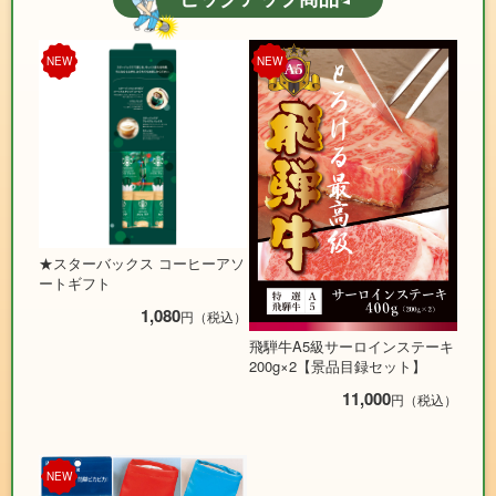
NEW
NEW
★スターバックス コーヒーアソ
ートギフト
1,080
円（税込）
飛騨牛A5級サーロインステーキ
200g×2【景品目録セット】
11,000
円（税込）
NEW