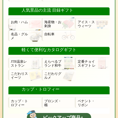
人気景品の主流 目録ギフト
お肉・ハム
海産物・お
アイス・ス
刺身
ウィーツ
名品・グル
自転車
メ
軽くて便利なカタログギフト
JTB温泉レ
えらべるブ
定番チョイ
ストラン
ランド和牛
スギフト レ
ローゼ
こだわりス
こだわりグ
イーツ
ルメ
カップ・トロフィー
カップ・ト
ブロンズ・
ペナント・
ロフィー
楯
リボン
ピックアップ商品